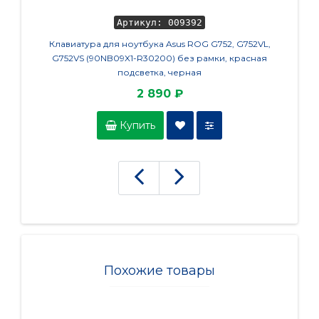
Артикул: 009392
Клавиатура для ноутбука Asus ROG G752, G752VL,
Кл
G752VS (90NB09X1-R30200) без рамки, красная
(AE
подсветка, черная
2 890 ₽
Купить
Похожие товары