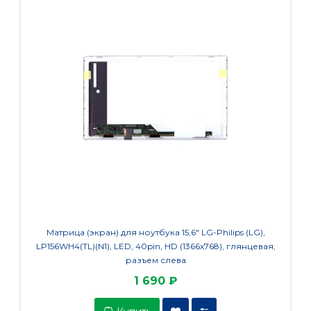
Матрица (экран) для ноутбука 15,6" LG-Philips (LG),
Матри
LP156WH4(TL)(N1), LED, 40pin, HD (1366x768), глянцевая,
LP15
разъем слева
гл
1 690 ₽