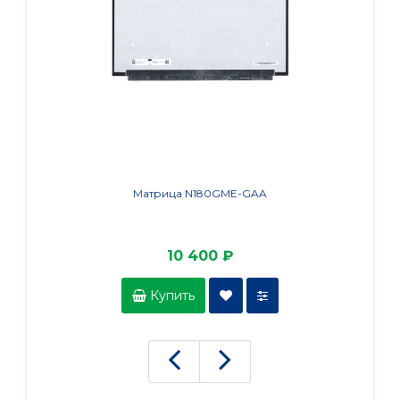
Матрица N180GME-GAA
Ма
10 400 ₽
Купить