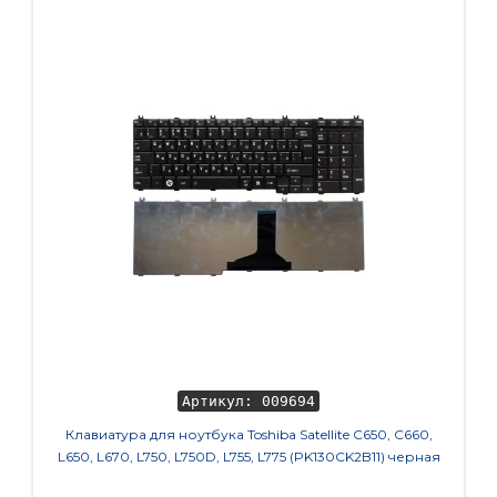
Артикул: 009694
Клавиатура для ноутбука Toshiba Satellite C650, C660,
Кла
L650, L670, L750, L750D, L755, L775 (PK130CK2B11) черная