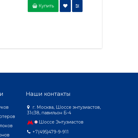
Купить
Купить
и
Наши контакты
уков
г. Москва, Шоссе энтузиастов,
31с38, павильон Б-4
ютеров
Шоссе Энтузиастов
локов
+7(495)479-9-911
онов