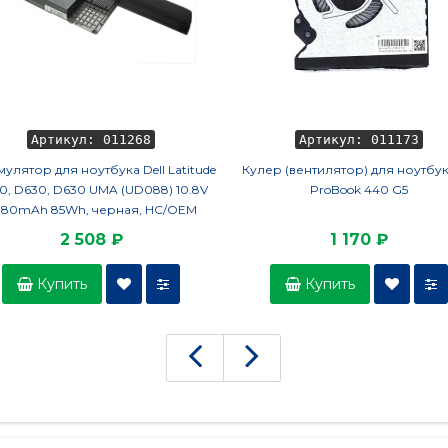
Артикул: 011268
Артикул: 011173
улятор для ноутбука Dell Latitude
Кулер (вентилятор) для ноутбу
0, D630, D630 UMA (UD088) 10.8V
ProBook 440 G5
880mAh 85Wh, черная, HC/OEM
2 508 ₽
1 170 ₽
Купить
Купить