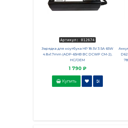
Артикул: 012674
Зарядка для ноутбука HP 18.5V 3.5A 65W
Аккум
4.8x1.7mm (ADP-65HB BC DCWP CM-2),
D62
HC/OEM
7
1 790 ₽
Купить