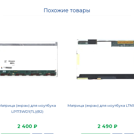
Похожие товары
Матрица (экран) для ноутбука
Матрица (экран) для ноутбука LTN
LP173WD1(TL)(B2)
2 400 ₽
2 490 ₽