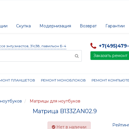
ции
Скупка
Модернизация
Возврат
Гарантии
+7(495)479
ссе энтузиастов, 31с38, павильон Б-4
Заказать ремонт
МОНТ ПЛАНШЕТОВ
РЕМОНТ МОНОБЛОКОВ
РЕМОНТ КОМПЬЮТ
ноутбуков
Матрицы для ноутбуков
Матрица B133ZAN02.9
Рейтинг
Нет в наличии