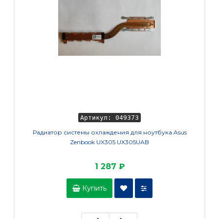
Артикул: 049373
Радиатор системы охлаждения для ноутбука Asus
Аккуму
Zenbook UX305 UX305UAB
6540
1 287 ₽
Купить