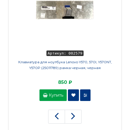
Артикул: 002579
Клавиатура для ноутбука Lenovo Y570, 570I, Y570NT,
Аккумул
Y570P (25011789) рамка черная, черная
455 G
850 ₽
Купить