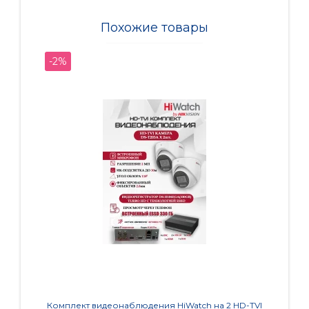
Похожие товары
-2%
-2%
Комплект видеонаблюдения HiWatch на 2 HD-TVI
Комп