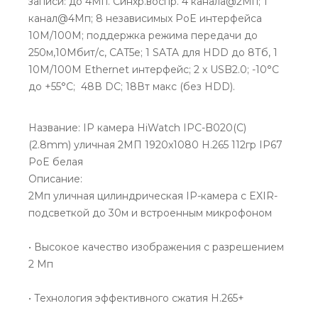
записи: до 4Мп. Синхр.воспр. 4 канала@2Мп; 1
канал@4Мп; 8 независимых PoE интерфейса
10M/100M; поддержка режима передачи до
250м,10Мбит/с, CAT5e; 1 SATA для HDD до 8Тб, 1
10M/100M Ethernet интерфейс; 2 х USB2.0; -10°C
до +55°C; 48В DC; 18Вт макс (без HDD).
Название: IP камера HiWatch IPC-B020(C)
(2.8mm) уличная 2МП 1920x1080 H.265 112гр IP67
PoE белая
Описание:
2Мп уличная цилиндрическая IP-камера с EXIR-
подсветкой до 30м и встроенным микрофоном
• Высокое качество изображения с разрешением
2 Мп
• Технология эффективного сжатия H.265+