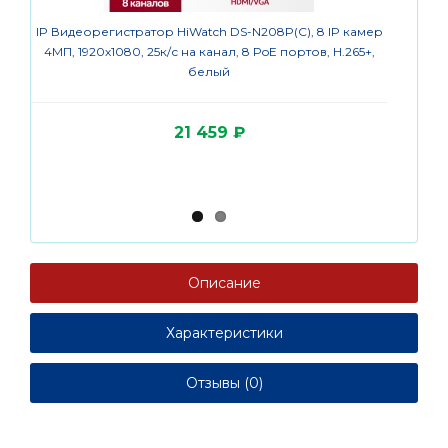
IP Видеорегистратор HiWatch DS-N208P(C), 8 IP камер
IP каме
4МП, 1920х1080, 25к/с на канал, 8 PoE портов, H.265+,
1920x108
белый
21 459 ₽
Описание
Характеристики
Отзывы (0)