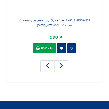
Клавиатура для ноутбука Acer Swift 7 SF714-52T
Клави
(SV3P_A72WWL) белая
1 990 ₽
Купить