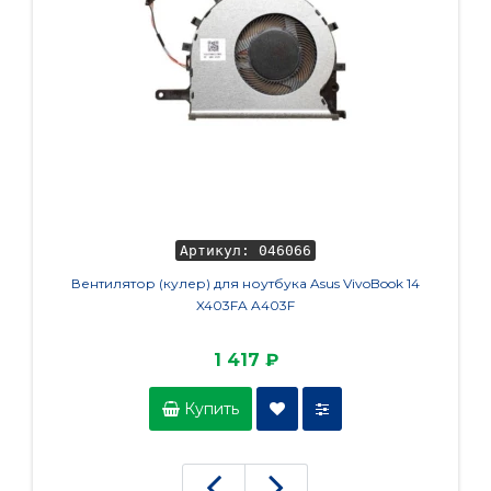
Артикул: 046066
Вентилятор (кулер) для ноутбука Asus VivoBook 14
Зарядка
X403FA A403F
71 AD
1 417 ₽
Купить