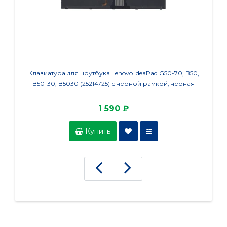
Клавиатура для ноутбука Lenovo IdeaPad G50-70, B50,
Клав
B50-30, B5030 (25214725) с черной рамкой, черная
NP880Z
1 590 ₽
Купить