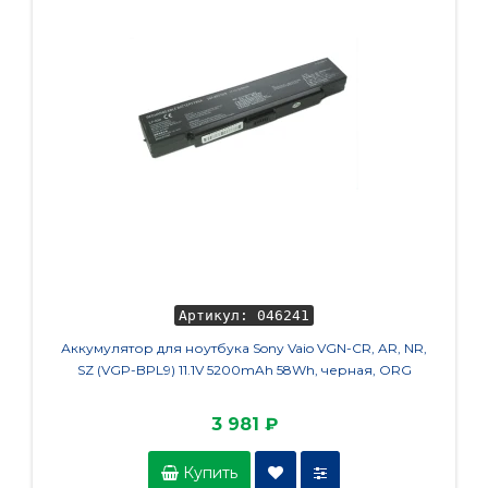
Артикул: 046241
Аккумулятор для ноутбука Sony Vaio VGN-CR, AR, NR,
Аккумул
SZ (VGP-BPL9) 11.1V 5200mAh 58Wh, черная, ORG
6553, 
3 981 ₽
Купить