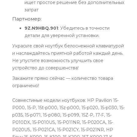
ищет простое решение без дополнительных
затрат
Партномер:
9Z.N9HBQ.901
: Убедитесь в точности
детали для уверенной установки.
Украсьте свой ноутбук белоснежной клавиатурой
и наслаждайтесь приятной работой каждый день.
Не упустите возможность улучшить свое
устройство до совершенства!
Закажите прямо сейчас — количество товара
ограничено!
Совместимые модели ноутбуков: HP Pavilion 15-
P000, 15-P, 15t-p000, 15z-p000, 15-p020, 15-p030, 15-
p035, 15-p071, 15-p080, 15-p099, 15Z-P, 17-F, 15-
P010DX, 15-P010US, 15-P011NR, 15-P020CA, 15-
P020US, 15-P021CA, 15-P021CY, 15-P021NR, HP
Envy 15-K000, 15-K100, 15-K200, 15T-K000 17-K