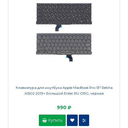
Клавиатура для ноутбука Apple MacBook Pro 13" Retina
Клави
A1502 2013+ большой Enter RU ORG, черная
E590
990 ₽
Купить