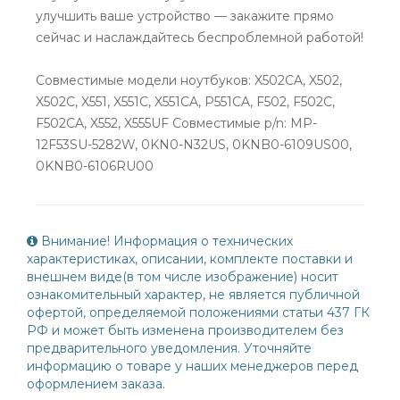
улучшить ваше устройство — закажите прямо
сейчас и наслаждайтесь беспроблемной работой!
Совместимые модели ноутбуков: X502CA, X502,
X502C, X551, X551C, X551CA, P551CA, F502, F502C,
F502CA, X552, X555UF Совместимые p/n: MP-
12F53SU-5282W, 0KN0-N32US, 0KNB0-6109US00,
0KNB0-6106RU00
Внимание! Информация о технических
характеристиках, описании, комплекте поставки и
внешнем виде(в том числе изображение) носит
ознакомительный характер, не является публичной
офертой, определяемой положениями статьи 437 ГК
РФ и может быть изменена производителем без
предварительного уведомления. Уточняйте
информацию о товаре у наших менеджеров перед
оформлением заказа.