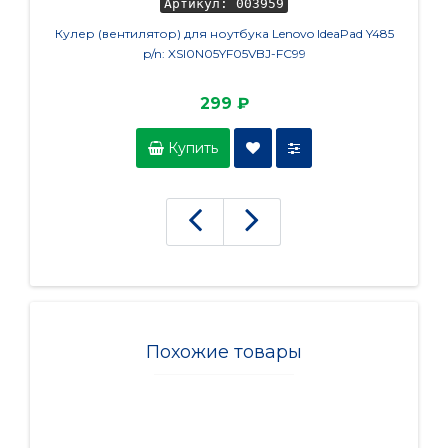
Артикул: 003959
Кулер (вентилятор) для ноутбука Lenovo IdeaPad Y485
Аккуму
p/n: XSI0N05YF05VBJ-FC99
299 ₽
Купить
Похожие товары