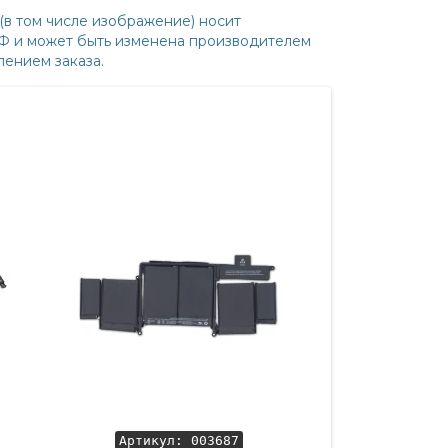
(в том числе изображение) носит
РФ и может быть изменена производителем
ением заказа.
Артикул: 003687
Артикул