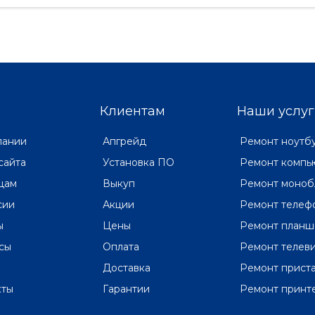
Клиентам
Наши услуг
пании
Апгрейд
Ремонт ноутб
сайта
Установка ПО
Ремонт компь
цам
Выкуп
Ремонт моноб
сии
Акции
Ремонт телеф
ы
Цены
Ремонт планш
сы
Оплата
Ремонт телев
Доставка
Ремонт прист
кты
Гарантии
Ремонт принт