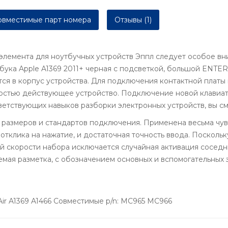
вместимые парт номера
Отзывы (1)
элемента для ноутбучных устройств Эппл следует особое вн
тбука Apple A1369 2011+ черная с подсветкой, большой ENT
тся в корпус устройства. Для подключения контактной платы
ностью действующее устройство. Подключение новой клавиа
ветствующих навыков разборки электронных устройств, вы см
 размеров и стандартов подключения. Применена весьма чувс
отклика на нажатие, и достаточная точность ввода. Посколь
й скорости набора исключается случайная активация соседн
мая разметка, с обозначением основных и вспомогательных 
ir A1369 A1466 Совместимые p/n: MC965 MC966