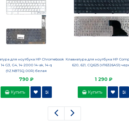
атура для ноутбука HP Chromebook
Клавиатура для ноутбука HP Comp
14 G3, G4, 14-2000 14-ak, 14-q
620, 621, CQ625 (V116326AS1) че
(9Z.NBTSQ.00R) белая
790 ₽
1 290 ₽
Купить
Купить