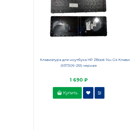
Клавиатура для ноутбука HP ZBook 14u G4
Клави
(937309-251) черная
1 690 ₽
Купить