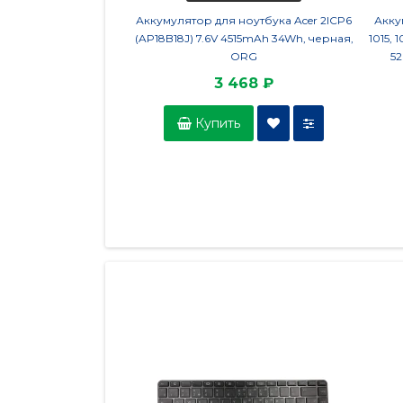
Аккумулятор для ноутбука Acer 2ICP6
Акку
(AP18B18J) 7.6V 4515mAh 34Wh, черная,
1015, 
ORG
5
3 468 ₽
Купить