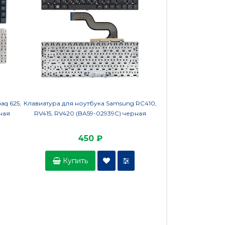
aq 625,
Клавиатура для ноутбука Samsung RC410,
Клавиатура для ноут
рная
RV415, RV420 (BA59-02939C) черная
AZ100, AC100-10D 
450 ₽
45
Купить
Купить