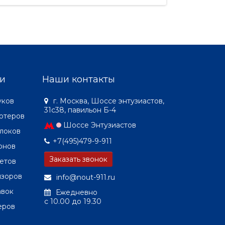
и
Наши контакты
уков
г. Москва, Шоссе энтузиастов,
31с38, павильон Б-4
ютеров
Шоссе Энтузиастов
локов
+7(495)479-9-911
онов
Заказать звонок
етов
изоров
info@nout-911.ru
авок
Ежедневно
c 10.00 до 19.30
еров