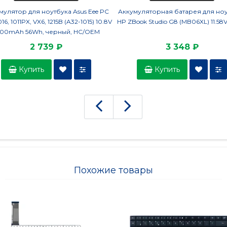
мулятор для ноутбука Asus Eee PC
Аккумуляторная батарея для но
1016, 1011PX, VX6, 1215B (A32-1015) 10.8V
HP ZBook Studio G8 (MB06XL) 11.58
200mAh 56Wh, черный, HC/OEM
2 739 ₽
3 348 ₽
Купить
Купить
Похожие товары