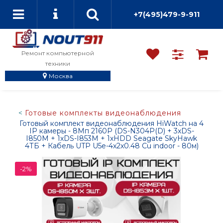
+7(495)479-9-911
Ремонт компьютерной
техники
Москва
Готовые комплекты видеонаблюдения
Готовый комплект видеонаблюдения HiWatch на 4
IP камеры - 8Мп 2160P (DS-N304P(D) + 3хDS-
I850M + 1хDS-I853M + 1хHDD Seagate SkyHawk
4ТБ + Кабель UTP U5e-4x2x0.48 Cu indoor - 80м)
-2%