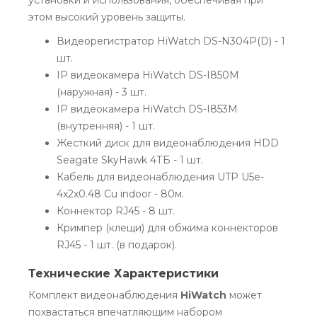
этом высокий уровень защиты.
Видеорегистратор HiWatch DS-N304P(D) - 1
шт.
IP видеокамера HiWatch DS-I850M
(наружная) - 3 шт.
IP видеокамера HiWatch DS-I853M
(внутренняя) - 1 шт.
Жесткий диск для видеонаблюдения HDD
Seagate SkyHawk 4ТБ - 1 шт.
Кабель для видеонаблюдения UTP U5e-
4x2x0.48 Cu indoor - 80м.
Коннектор RJ45 - 8 шт.
Кримпер (клещи) для обжима коннекторов
RJ45 - 1 шт. (в подарок).
Технические Характеристики
Комплект видеонаблюдения
HiWatch
может
похвастаться впечатляющим набором