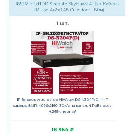
I853M + 1хHDD Seagate SkyHawk 4ТБ + Кабель
UTP U5e-4x2x0.48 Cu indoor - 80м)
1 шт.
IP Видеорегистратор HiWatch DS-N304P(D), 4 IP
IP камер
камеры 8МП, 4096x2160, 30к/с на канал, 4 PoE порта,
x 2160
H.265+, черный
18 964 ₽