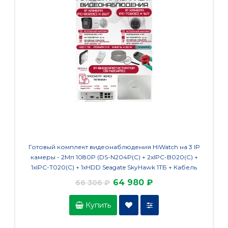
Готовый комплект видеонаблюдения HiWatch на 3 IP
Готовы
камеры - 2Мп 1080P (DS-N204P(C) + 2xIPC-B020(C) +
камер
1xIPC-T020(C) + 1хHDD Seagate SkyHawk 1ТБ + Кабель
1хHDD 
UTP U5e-4x2x0.48 Cu indoor - 60м)
64 980 ₽
66 306 ₽
Купить