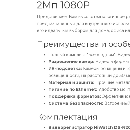
2Мп 1080P
Представляем Вам высокотехнологичное ре
предназначенный для внутреннего использо
его идеальным выбором для дома, офиса ил
Преимущества и особ
Полный комплект "все в одном": Видео
Разрешение камер:
Видео в формате
ИК-подсветка:
Камеры оснащены инфр
освещенности, на расстоянии до 30 м
Материал и защита:
Прочные металли
Питание по Ethernet:
Удобство монта
Поддержка форматов:
Эффективное
Система безопасности:
Встроенный 
Комплектация
Видеорегистратор HiWatch DS-N20