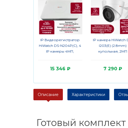
IP Видеорегистратор
IP камера HiWatch 
HiWatch DS-N204P(C), 4
I203(E) (2.8mm)
IP камеры 4МП,
купольная, 2МП
1920х1080, 25к/с на
1920x1080 H.265+ 12
канал, 4 PoE порта,
IP67 PoE, белая
15 346 ₽
7 290 ₽
H.265+, белый
Описание
Характеристики
Отзы
Готовый комплект