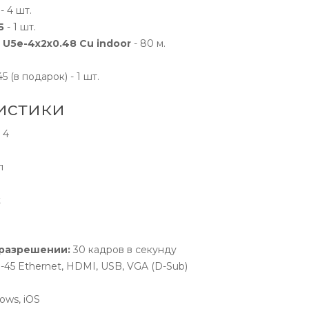
- 4 шт.
Б
- 1 шт.
U5e-4x2x0.48 Cu indoor
- 80 м.
(в подарок) - 1 шт.
истики
4
п
t
 разрешении:
30 кадров в секунду
-45 Ethernet, HDMI, USB, VGA (D-Sub)
ows, iOS