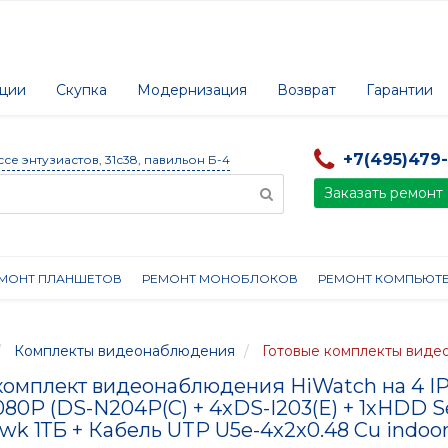
ции
Скупка
Модернизация
Возврат
Гарантии
+7(495)479
ссе энтузиастов, 31с38, павильон Б-4
Заказать ремонт
МОНТ ПЛАНШЕТОВ
РЕМОНТ МОНОБЛОКОВ
РЕМОНТ КОМПЬЮТ
Комплекты видеонаблюдения
Готовые комплекты вид
комплект видеонаблюдения HiWatch на 4 IP
080P (DS-N204P(C) + 4xDS-I203(E) + 1хHDD S
k 1ТБ + Кабель UTP U5e-4x2x0.48 Cu indoor