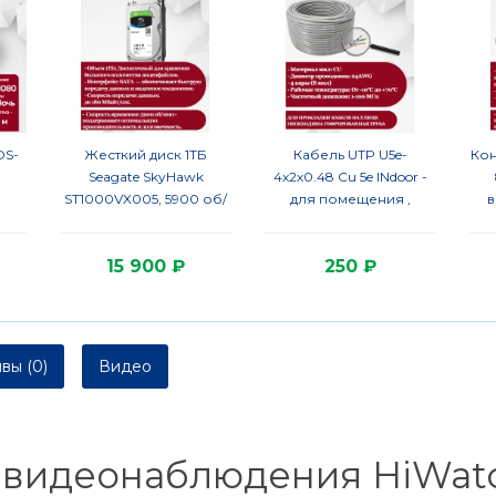
DS-
Жесткий диск 1ТБ
Кабель UTP U5e-
Кон
Seagate SkyHawk
4x2x0.48 Cu 5e INdoor -
ST1000VX005, 5900 об/
для помещения ,
3гр
мин, 180 Мбайт/сек, 5.1
25AWG, 1м, серый (для
мс, SATA 6Gb/s, 64 МБ
систем
15 900 ₽
250 ₽
(для систем
видеонаблюдения)
видеонаблюдения)
вы (0)
Видео
 видеонаблюдения HiWatch