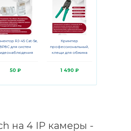
нектор RJ-45 Cat-5e,
Кримпер
8P8C для систем
профессиональный,
видеонаблюдения
клещи для обжима
клемм 4P, 6P, 8P/
обрезка проводов/для
50 ₽
1 490 ₽
зачистки и заделки
витой пары
 на 4 IP камеры -