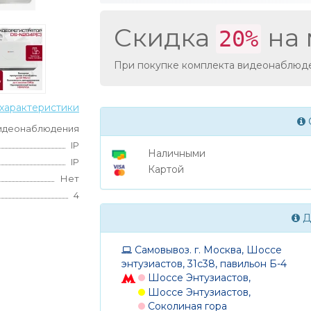
Скидка
на 
20%
При покупке комплекта видеонаблюде
характеристики
идеонаблюдения
IP
Наличными
IP
Картой
Нет
4
Д
Самовывоз. г. Москва, Шоссе
энтузиастов, 31с38, павильон Б-4
Шоссе Энтузиастов,
Шоссе Энтузиастов,
Соколиная гора