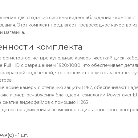
шение для создания системы видеонаблюдения - комплект H
вания. Этот комплект предлагает превосходное качество и
и магазина.
енности комплекта
 регистратор, четыре купольные камеры, жесткий диск, кабе
 Full HD с разрешением 1920x1080, что обеспечивает дета
акрасной подсветкой, что позволяет получать качественную
етров.
ческие камеры с степенью защиты IP67, обеспечивают надеж
жа и энергоснабжения благодаря технологии Power over Eth
 сжатие видеофайлов с помощью H265+.
детектор движения и возможность дистанционного контроля
4P(C)
- 1 шт.