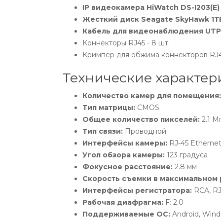
IP видеокамера HiWatch DS-I203(E)
Жесткий диск Seagate SkyHawk 1Т
Кабель для видеонаблюдения UTP 
Коннекторы RJ45 - 8 шт.
Кримпер для обжима коннекторов RJ45 
Технические характер
Количество камер для помещения:
Тип матрицы:
CMOS
Общее количество пикселей:
2.1 М
Тип связи:
Проводной
Интерфейсы камеры:
RJ-45 Etherne
Угол обзора камеры:
123 градуса
Фокусное расстояние:
2.8 мм
Скорость съемки в максимальном
Интерфейсы регистратора:
RCA, RJ
Рабочая диафрагма:
F: 2.0
Поддерживаемые ОС:
Android, Wind