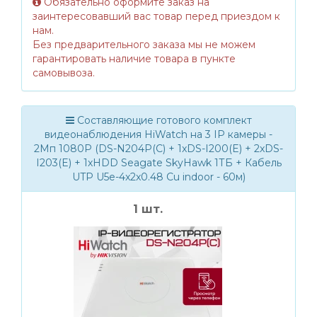
Обязательно оформите заказ на
заинтересовавший вас товар перед приездом к
нам.
Без предварительного заказа мы не можем
гарантировать наличие товара в пункте
самовывоза.
Составляющие готового комплект
видеонаблюдения HiWatch на 3 IP камеры -
2Мп 1080P (DS-N204P(C) + 1xDS-I200(E) + 2xDS-
I203(E) + 1хHDD Seagate SkyHawk 1ТБ + Кабель
UTP U5e-4x2x0.48 Cu indoor - 60м)
1 шт.