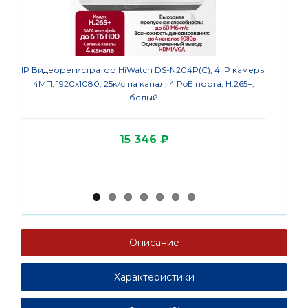
IP Видеорегистратор HiWatch DS-N204P(C), 4 IP камеры
IP кам
4МП, 1920х1080, 25к/с на канал, 4 PoE порта, H.265+,
белый
15 346 ₽
Описание
Характеристики