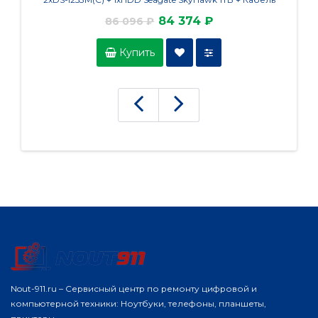
UTP U5e-4x2x0.48 Cu indoor - 80м)
84 374 ₽
86 096 ₽
Купить
Nout-911.ru – Сервисный центр по ремонту цифровой и
компьютерной техники: Ноутбуки, телефоны, планшеты,