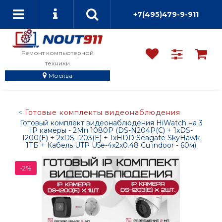
+7(495)479-9-911
Ремонт компьютерной
техники
Москва
Готовые комплекты видеонаблюдения
Готовый комплект видеонаблюдения HiWatch на 3
IP камеры - 2Мп 1080P (DS-N204P(C) + 1xDS-
I200(E) + 2xDS-I203(E) + 1хHDD Seagate SkyHawk
1ТБ + Кабель UTP U5e-4x2x0.48 Cu indoor - 60м)
-2%