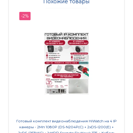
Похожие товары
-2%
-2%
Готовый комплект видеонаблюдения HiWatch на 4 IP
Готовы
камеры - 2Мп 1080P (DS-N204P(C) + 2xDS-I200(E) +
камер
2хDS-I253M(C) + 1хHDD Seagate SkyHawk 1ТБ + Кабель
1хDS-I