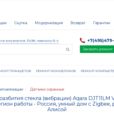
ции
Скупка
Модернизация
Возврат
Гарантии
+7(495)479
ссе энтузиастов, 31с38, павильон Б-4
Заказать ремонт
МОНТ ПЛАНШЕТОВ
РЕМОНТ МОНОБЛОКОВ
РЕМОНТ КОМПЬЮТ
игнализации
Датчики охранные
разбития стекла (вибрации) Aqara DJT11LM V
егион работы - Россия, умный дом с Zigbee, 
Алисой