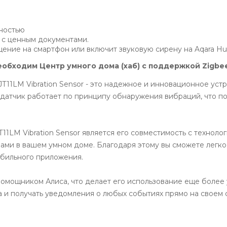
ностью
 с ценным документами.
щение на смартфон или включит звуковую сирену на Aqara H
необходим
Центр умного дома (хаб)
с поддержкой Zigbee
JT11LM Vibration Sensor - это надежное и инновационное уст
 датчик работает по принципу обнаружения вибраций, что по
1LM Vibration Sensor является его совместимость с техноло
ми в вашем умном доме. Благодаря этому вы сможете легко 
обильного приложения.
помощником Алиса, что делает его использование еще более
 и получать уведомления о любых событиях прямо на своем 