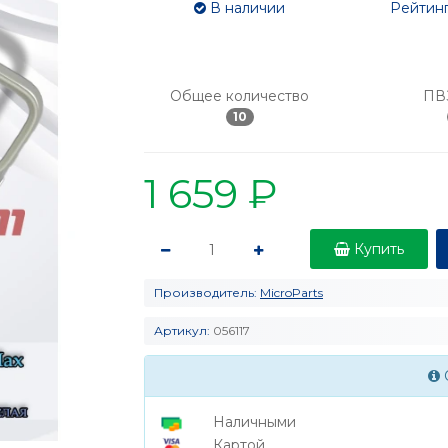
В наличии
Рейтинг
Общее количество
ПВ
10
1 659 ₽
Купить
Производитель:
MicroParts
Артикул:
056117
Наличными
Картой