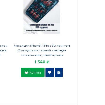
интом
Чехол для iPhone 14 Pro с 3D принтом
Чехол для iPhone 16 
адка
Холодильник с колой, накладка
Ретро магнито
я
силиконовая, рамка черная
силиконовая,
1 340 ₽
1 6
Купить
Купить