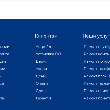
Клиентам
Наши услуг
пании
Апгрейд
Ремонт ноутб
сайта
Установка ПО
Ремонт компь
цам
Выкуп
Ремонт моноб
сии
Акции
Ремонт телеф
ы
Цены
Ремонт планш
сы
Оплата
Ремонт телев
Доставка
Ремонт прист
кты
Гарантии
Ремонт принт