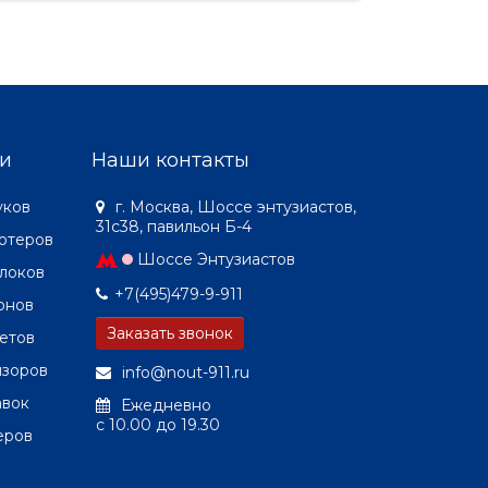
и
Наши контакты
уков
г. Москва, Шоссе энтузиастов,
31с38, павильон Б-4
ютеров
Шоссе Энтузиастов
локов
+7(495)479-9-911
онов
Заказать звонок
етов
изоров
info@nout-911.ru
авок
Ежедневно
c 10.00 до 19.30
еров