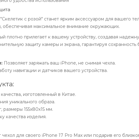
ьного удобства использования
щита
 "Скелетик с розой" станет ярким аксессуаром для вашего те
, обеспечивая максимальное внимание окружающих.
ый плотно прилегает к вашему устройству, создавая надежну
тельную защиту камеры и экрана, гарантируя сохранность 
:
Позволяет заряжать ваш iPhone, не снимая чехла.
аботу навигации и датчиков вашего устройства.
кта:
качества, изготовленный в Китае.
ния уникального образа.
г, размеры 155x80x15 мм.
ку качества изделия.
 чехол для своего iPhone 17 Pro Max или подарив его близко