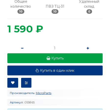
Общее
Удаленный
количество
ПВЗ ТЦ-31
склад
10
10
0
1 590 ₽
Купить
Купить в один клик
Производитель:
MicroParts
Артикул:
055865