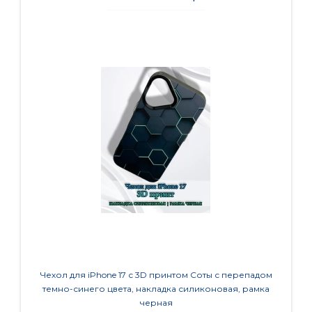
Чехол для iPhone 17 с 3D принтом Соты с перепадом
Чехол 
темно-синего цвета, накладка силиконовая, рамка
ко
черная