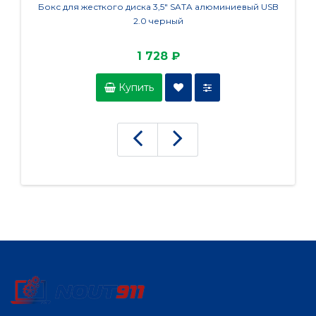
Бокс для жесткого диска 3,5" SATA алюминиевый USB
Бокс 
2.0 черный
1 728 ₽
Купить