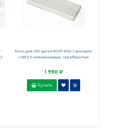
"
Бокс для SSD диска NGFF (M2) с выходом
Бокс для SSD диска
12
USB 3.0 алюминиевый, серебристый
пластиков
1 990 ₽
66
Купить
Купить