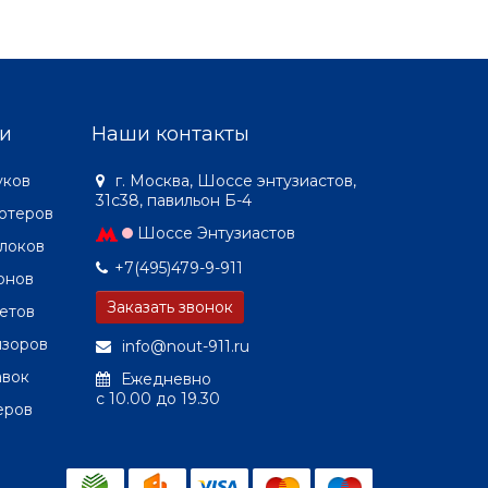
и
Наши контакты
уков
г. Москва, Шоссе энтузиастов,
31с38, павильон Б-4
ютеров
Шоссе Энтузиастов
локов
+7(495)479-9-911
онов
Заказать звонок
етов
изоров
info@nout-911.ru
авок
Ежедневно
c 10.00 до 19.30
еров