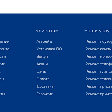
Клиентам
Наши услуг
пании
Апгрейд
Ремонт ноутб
сайта
Установка ПО
Ремонт компь
цам
Выкуп
Ремонт моноб
сии
Акции
Ремонт телеф
ы
Цены
Ремонт планш
сы
Оплата
Ремонт телев
Доставка
Ремонт прист
кты
Гарантии
Ремонт принт