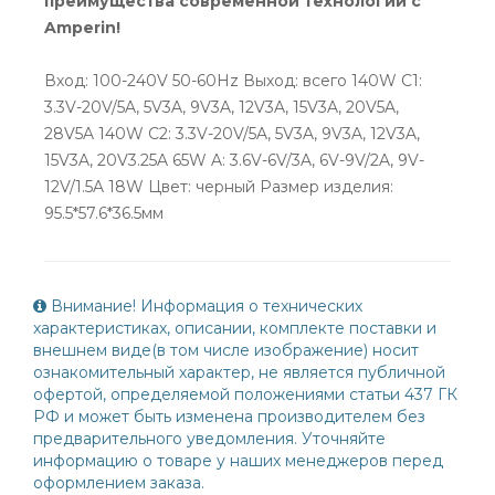
преимущества современной технологии с
Amperin!
Вход: 100-240V 50-60Hz Выход: всего 140W C1:
3.3V-20V/5A, 5V3A, 9V3A, 12V3A, 15V3A, 20V5A,
28V5A 140W C2: 3.3V-20V/5A, 5V3A, 9V3A, 12V3A,
15V3A, 20V3.25A 65W A: 3.6V-6V/3A, 6V-9V/2A, 9V-
12V/1.5A 18W Цвет: черный Размер изделия:
95.5*57.6*36.5мм
Внимание! Информация о технических
характеристиках, описании, комплекте поставки и
внешнем виде(в том числе изображение) носит
ознакомительный характер, не является публичной
офертой, определяемой положениями статьи 437 ГК
РФ и может быть изменена производителем без
предварительного уведомления. Уточняйте
информацию о товаре у наших менеджеров перед
оформлением заказа.