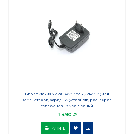
Блок питания 7V 2A 14W 5.5x2.5 (72145525) для
Блок п
компьютеров, зарядных устройств, ресиверов,
телефонов, камер, черный
1 490 ₽
Купить