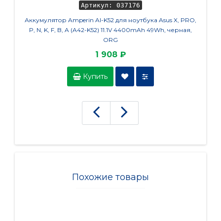
Артикул: 037176
Аккумулятор Amperin AI-K52 для ноутбука Asus X, PRO,
Аккум
P, N, K, F, B, A (A42-K52) 11.1V 4400mAh 49Wh, черная,
n0
ORG
1 908 ₽
Купить
Похожие товары