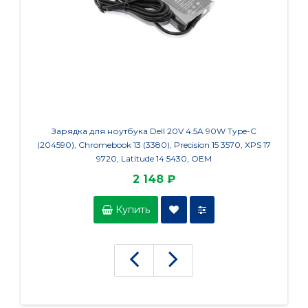
Зарядка для ноутбука Dell 20V 4.5A 90W Type-C
Заряд
(204590), Chromebook 13 (3380), Precision 15 3570, XPS 17
(PA-1
9720, Latitude 14 5430, OEM
2 148 ₽
Купить