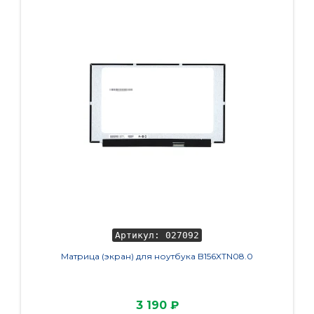
Артикул: 027092
Матрица (экран) для ноутбука B156XTN08.0
К
3 190 ₽