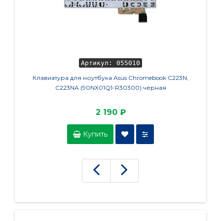
Артикул: 055010
Клавиатура для ноутбука Asus Chromebook C223N,
Куле
C223NA (90NX01Q1-R30300) черная
2 190 ₽
Купить