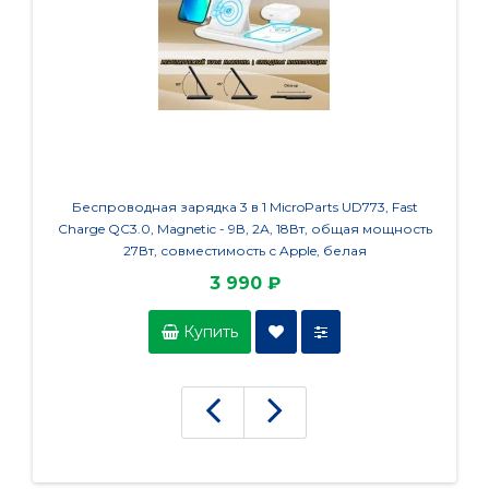
Беспроводная зарядка 3 в 1 MicroParts UD773, Fast
Бесп
Charge QC3.0, Magnetic - 9В, 2А, 18Вт, общая мощность
Charge
27Вт, совместимость с Apple, белая
общая м
3 990 ₽
Купить