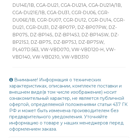
DU14E/1B, CGA-DU21, CGA-DU21A, CGA-DU21A/1B,
CGA-DU21E/1B, CGA-DU31, CGR-DU06, CGR-
DU06E/1B, CGR-DU07, CGR-DU12, CGR-DU14, CGR-
DU21, CGR-DU31, DZ-BP07P, DZ-BP07PW, DZ-
BP07S, DZ-BP14S, DZ-BP14SJ, DZ-BP14SW, DZ-
BP21SJ, DZ-BP7S, DZ-BP7SJ, DZ-BP7SW,
PL407D.563, VW-VBD070, VW-VBD120-H, VW-
VBD140, VW-VBD210, VW-VBD310
Внимание! Информация о технических
характеристиках, описании, комплекте поставки и
внешнем виде(в том числе изображение) носит
ознакомительный характер, не является публичной
офертой, определяемой положениями статьи 437 ГК
РФ и может быть изменена производителем без
предварительного уведомления. Уточняйте
информацию о товаре у наших менеджеров перед
оформлением заказа.