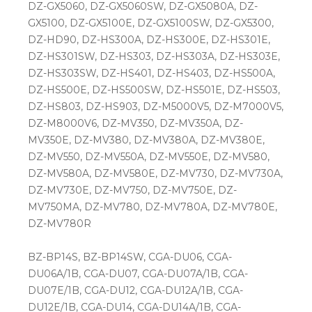
DZ-GX5060, DZ-GX5060SW, DZ-GX5080A, DZ-
GX5100, DZ-GX5100E, DZ-GX5100SW, DZ-GX5300,
DZ-HD90, DZ-HS300A, DZ-HS300E, DZ-HS301E,
DZ-HS301SW, DZ-HS303, DZ-HS303A, DZ-HS303E,
DZ-HS303SW, DZ-HS401, DZ-HS403, DZ-HS500A,
DZ-HS500E, DZ-HS500SW, DZ-HS501E, DZ-HS503,
DZ-HS803, DZ-HS903, DZ-M5000V5, DZ-M7000V5,
DZ-M8000V6, DZ-MV350, DZ-MV350A, DZ-
MV350E, DZ-MV380, DZ-MV380A, DZ-MV380E,
DZ-MV550, DZ-MV550A, DZ-MV550E, DZ-MV580,
DZ-MV580A, DZ-MV580E, DZ-MV730, DZ-MV730A,
DZ-MV730E, DZ-MV750, DZ-MV750E, DZ-
MV750MA, DZ-MV780, DZ-MV780A, DZ-MV780E,
DZ-MV780R
BZ-BP14S, BZ-BP14SW, CGA-DU06, CGA-
DU06A/1B, CGA-DU07, CGA-DU07A/1B, CGA-
DU07E/1B, CGA-DU12, CGA-DU12A/1B, CGA-
DU12E/1B, CGA-DU14, CGA-DU14A/1B, CGA-