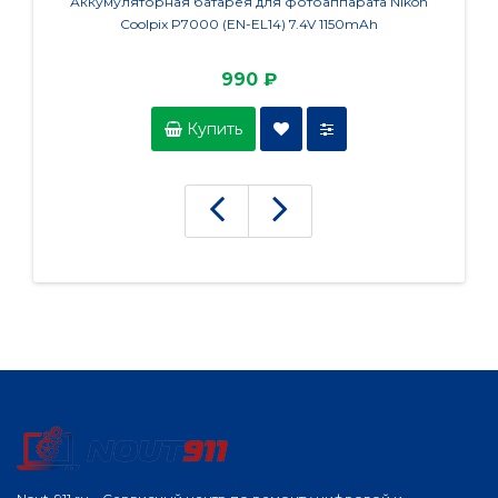
Аккумуляторная батарея для фотоаппарата Nikon
Аккум
Coolpix P7000 (EN-EL14) 7.4V 1150mAh
990 ₽
Купить