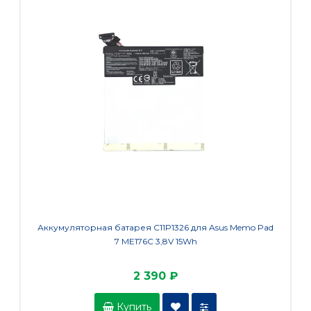
Аккумуляторная батарея C11P1326 для Asus Memo Pad
Аккуму
7 ME176C 3,8V 15Wh
2 390 ₽
Купить