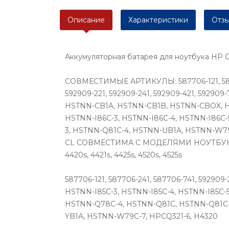
Описание
Характеристики
Отзы
Аккумуляторная батарея для ноутбука HP
CОВМЕСТИМЫЕ АРТИКУЛЫ: 587706-121, 587706-
592909-221, 592909-241, 592909-421, 5929
HSTNN-CB1A, HSTNN-CB1B, HSTNN-CBOX, HS
HSTNN-I86C-3, HSTNN-I86C-4, HSTNN-I86C
3, HSTNN-Q81C-4, HSTNN-UB1A, HSTNN-W79
CL СОВМЕСТИМА С МОДЕЛЯМИ НОУТБУКОВ: HP Not
4420s, 4421s, 4425s, 4520s, 4525s
587706-121, 587706-241, 587706-741, 5929
HSTNN-I85C-3, HSTNN-I85C-4, HSTNN-I85C-
HSTNN-Q78C-4, HSTNN-Q81C, HSTNN-Q81C-
YB1A, HSTNN-W79C-7, HPCQ321-6, H4320