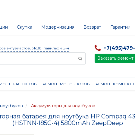
ции
Скупка
Модернизация
Возврат
Гарантии
+7(495)479
ссе энтузиастов, 31с38, павильон Б-4
Заказать ремонт
МОНТ ПЛАНШЕТОВ
РЕМОНТ МОНОБЛОКОВ
РЕМОНТ КОМПЬЮТ
ноутбуков
Аккумуляторы для ноутбуков
торная батарея для ноутбука HP Compaq 43
(HSTNN-I85C-4) 5800mAh ZeepDeep