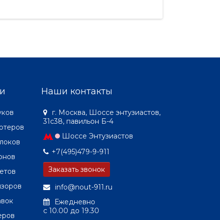
и
Наши контакты
уков
г. Москва, Шоссе энтузиастов,
31с38, павильон Б-4
ютеров
Шоссе Энтузиастов
локов
+7(495)479-9-911
онов
Заказать звонок
етов
изоров
info@nout-911.ru
авок
Ежедневно
c 10.00 до 19.30
еров