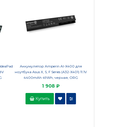
IdeaPad
Аккумулятор Amperin AI-X400 для
Аккумулятор для ноу
.8V
ноутбука Asus X, S, F Series (A32-X401) 11.1V
S13 S330FN, K330F
G
4400mAh 49Wh, черная, ORG
(C31N1806) 11.4V 36
HC/
1 908 ₽
2 7
Купить
Купить