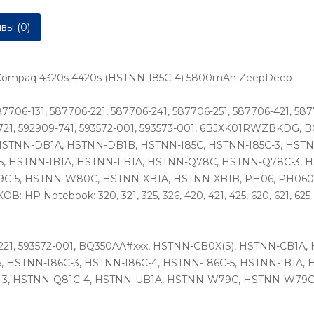
вы (0)
 Compaq 4320s 4420s (HSTNN-I85C-4) 5800mAh ZeepDeep
131, 587706-221, 587706-241, 587706-251, 587706-421, 58770
09-721, 592909-741, 593572-001, 593573-001, 6BJXK01RWZBKDG
TNN-DB1A, HSTNN-DB1B, HSTNN-I85C, HSTNN-I85C-3, HSTNN-
-5, HSTNN-IB1A, HSTNN-LB1A, HSTNN-Q78C, HSTNN-Q78C-3,
C-5, HSTNN-W80C, HSTNN-XB1A, HSTNN-XB1B, PH06, PH0604
ebook: 320, 321, 325, 326, 420, 421, 425, 620, 621, 625 HP
09-221, 593572-001, BQ350AA#xxx, HSTNN-CB0X(S), HSTNN-CB
5, HSTNN-I86C-3, HSTNN-I86C-4, HSTNN-I86C-5, HSTNN-IB1A
3, HSTNN-Q81C-4, HSTNN-UB1A, HSTNN-W79C, HSTNN-W79C