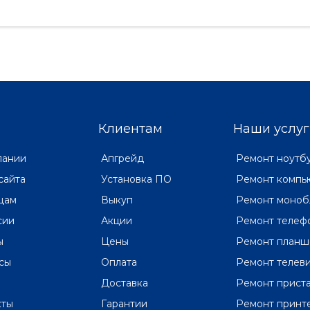
Клиентам
Наши услуг
пании
Апгрейд
Ремонт ноутб
сайта
Установка ПО
Ремонт компь
цам
Выкуп
Ремонт моноб
сии
Акции
Ремонт телеф
ы
Цены
Ремонт планш
сы
Оплата
Ремонт телев
Доставка
Ремонт прист
кты
Гарантии
Ремонт принт