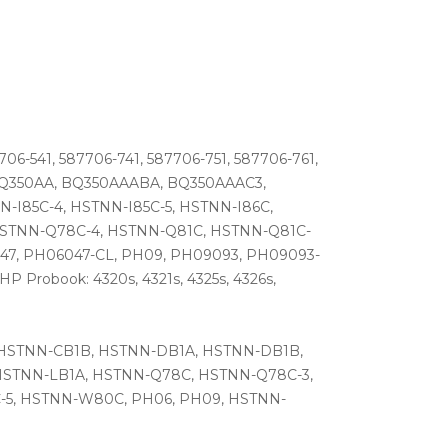
6-541, 587706-741, 587706-751, 587706-761,
, BQ350AA, BQ350AAABA, BQ350AAAC3,
I85C-4, HSTNN-I85C-5, HSTNN-I86C,
 HSTNN-Q78C-4, HSTNN-Q81C, HSTNN-Q81C-
7, PH06047-CL, PH09, PH09093, PH09093-
 Probook: 4320s, 4321s, 4325s, 4326s,
1A, HSTNN-CB1B, HSTNN-DB1A, HSTNN-DB1B,
, HSTNN-LB1A, HSTNN-Q78C, HSTNN-Q78C-3,
-5, HSTNN-W80C, PH06, PH09, HSTNN-