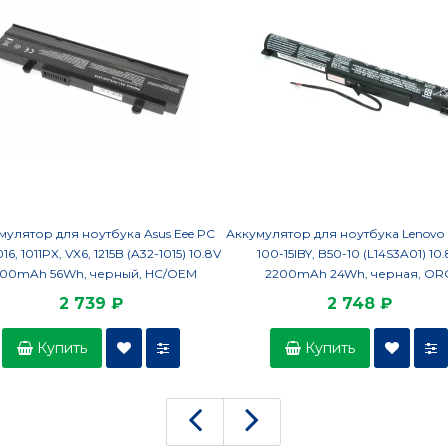
мулятор для ноутбука Asus Eee PC
Аккумулятор для ноутбука Lenovo 
1016, 1011PX, VX6, 1215B (A32-1015) 10.8V
100-15IBY, B50-10 (L14S3A01) 10
200mAh 56Wh, черный, HC/OEM
2200mAh 24Wh, черная, OR
2 739 ₽
2 748 ₽
Купить
Купить