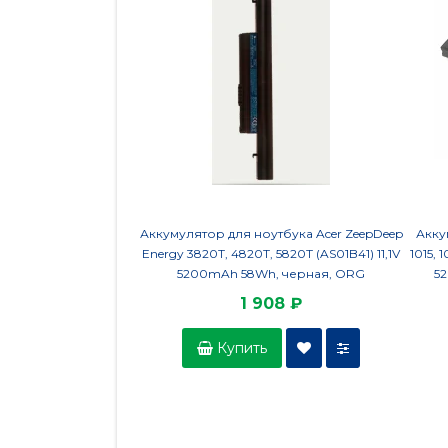
Аккумулятор для ноутбука Acer ZeepDeep
Акку
Energy 3820T, 4820T, 5820T (AS01B41) 11,1V
1015, 
5200mAh 58Wh, черная, ORG
5
1 908 ₽
Купить