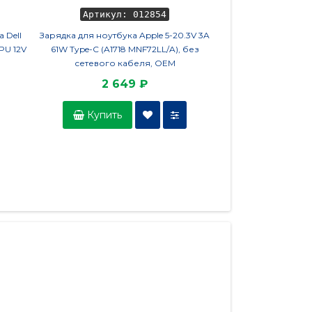
Артикул: 012854
Артикул
 Dell
Зарядка для ноутбука Apple 5-20.3V 3A
Клавиатура для ноутб
PU 12V
61W Type-C (A1718 MNF72LL/A), без
P7010, P7010D (F
сетевого кабеля, OEM
2 649 ₽
2 2
Купить
Купить