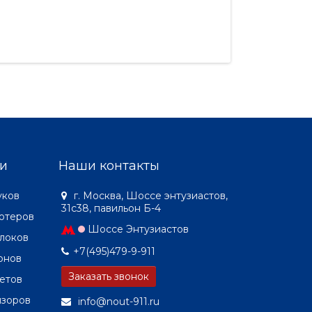
и
Наши контакты
уков
г. Москва, Шоссе энтузиастов,
31с38, павильон Б-4
ютеров
Шоссе Энтузиастов
локов
+7(495)479-9-911
онов
Заказать звонок
етов
изоров
info@nout-911.ru