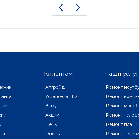
Клиентам
Наши услуг
пании
Апгрейд
Ремонт ноутб
сайта
Установка ПО
Ремонт компь
цам
Выкуп
Ремонт моноб
сии
Акции
Ремонт телеф
ы
Цены
Ремонт планш
сы
Оплата
Ремонт телев