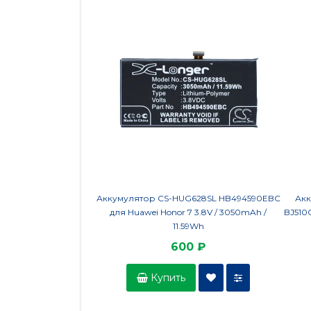
Аккумулятор CS-HUG628SL HB494590EBC
Акк
для Huawei Honor 7 3.8V / 3050mAh /
BJ510
11.59Wh
600 ₽
Купить