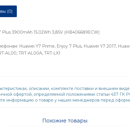
вы (0)
 7 Plus 3900mAh 15.02Wh 3,85V (HB406689ECW)
нам: Huawei Y7 Prime, Enjoy 7 Plus, Huawei Y7 2017, Huawei 
TRT-AL00, TRT-AL00A, TRT-LX1
ктеристиках, описании, комплекте поставки и внешнем виде
бличной офертой, определяемой положениями статьи 437 ГК 
йте информацию о товаре у наших менеджеров перед оформл
Похожие товары