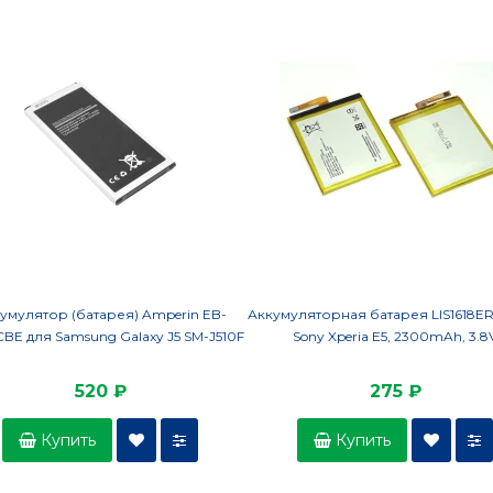
умулятор (батарея) Amperin EB-
Аккумуляторная батарея LIS1618E
CBE для Samsung Galaxy J5 SM-J510F
Sony Xperia E5, 2300mAh, 3.8
520 ₽
275 ₽
Купить
Купить