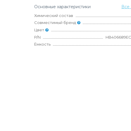
Основные характеристики
Все 
Химический состав
Совместимый бренд
Цвет
P/N
HB406689EC
Ёмкость