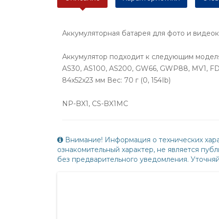
Аккумуляторная батарея для фото и видеок
Аккумулятор подходит к следующим моделям
AS30, AS100, AS200, GW66, GWP88, MV1, FDR
84x52x23 мм Вес: 70 г (0, 154Ib)
NP-BX1, CS-BX1MC
Внимание! Информация о технических хара
ознакомительный характер, не является пу
без предварительного уведомления. Уточня