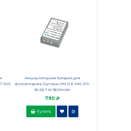
я
Аккумуляторная батарея для
Аккумуляторна
T-301)
фотоаппарата Olympus OM-D E-M10 (PS-
фотоаппарата Nikon 1
BLS5) 7.4V 1800mAh
EL15) 7V
790 ₽
99
Купить
Купить