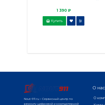
1 390 ₽
Купить
О нас
О ком
Nout-911.ru – Сервисный центр по
ремонту цифровой и компьютерной
Карта 