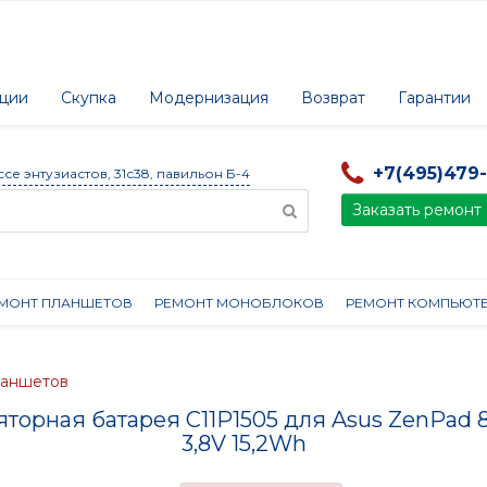
ции
Скупка
Модернизация
Возврат
Гарантии
+7(495)479
ссе энтузиастов, 31с38, павильон Б-4
Заказать ремонт
МОНТ ПЛАНШЕТОВ
РЕМОНТ МОНОБЛОКОВ
РЕМОНТ КОМПЬЮТ
ланшетов
торная батарея C11P1505 для Asus ZenPad 
3,8V 15,2Wh