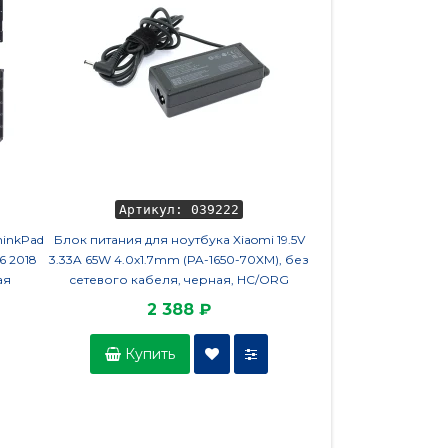
Артикул: 039222
Артикул
hinkPad
Блок питания для ноутбука Xiaomi 19.5V
Клавиатура для ноут
 6 2018
3.33A 65W 4.0х1.7mm (PA-1650-70XM), без
100-14IBY,100s-14IBY
ая
сетевого кабеля, черная, HC/ORG
2 388 ₽
1 5
Купить
Купить