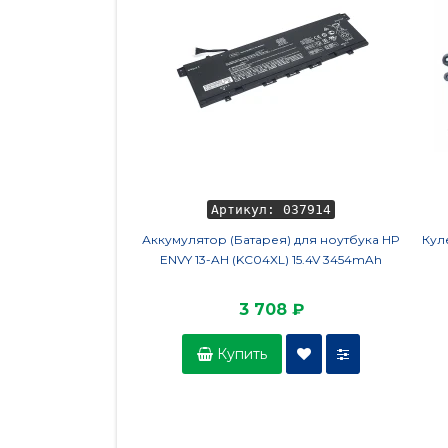
Артикул: 037914
Аккумулятор (Батарея) для ноутбука HP
Кул
ENVY 13-AH (KC04XL) 15.4V 3454mAh
3 708 ₽
Купить