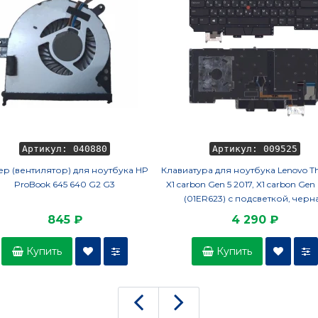
Артикул: 040880
Артикул: 009525
ер (вентилятор) для ноутбука HP
Клавиатура для ноутбука Lenovo T
ProBook 645 640 G2 G3
X1 carbon Gen 5 2017, X1 carbon Gen
(01ER623) с подсветкой, черн
845 ₽
4 290 ₽
Купить
Купить