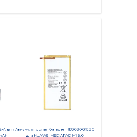
2-A для
Аккумуляторная батарея HB3080G1EBC
Аккумуляторная ба
0mAh
для HUAWEI MEDIAPAD M1 8.0
Asus MeMO Pad HD7 