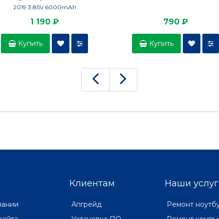
2019 3.85V 6000mAh
1 190 ₽
790 ₽
Купить
Купить
Клиентам
Наши услуг
пании
Апгрейд
Ремонт ноутб
сайта
Установка ПО
Ремонт компь