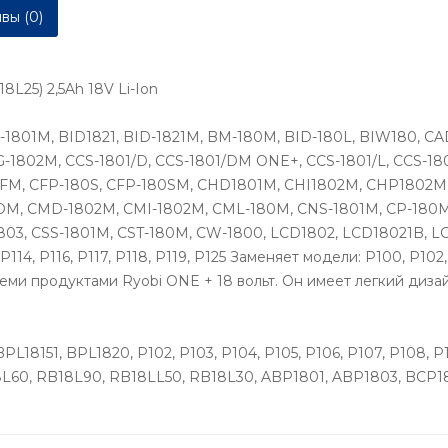
вы (0)
8L25) 2,5Ah 18V Li-Ion
-1801M, BID1821, BID-1821M, BM-180M, BID-180L, BIW180, C
G-1802M, CCS-1801/D, CCS-1801/DM ONE+, CCS-1801/L, CCS-18
FM, CFP-180S, CFP-180SM, CHD1801M, CHI1802M, CHP1802M,
QEOM, CMD-1802M, CMI-1802M, CML-180M, CNS-1801M, CP-180
1803, CSS-1801M, CST-180M, CW-1800, LCD1802, LCD18021B, 
114, P116, P117, P118, P119, P125 Заменяет модели: P100, P102
семи продуктами Ryobi ONE + 18 вольт. Он имеет легкий диза
PL18151, BPL1820, P102, P103, P104, P105, P106, P107, P108, P
L60, RB18L90, RB18LL50, RB18L30, ABP1801, ABP1803, BCP181