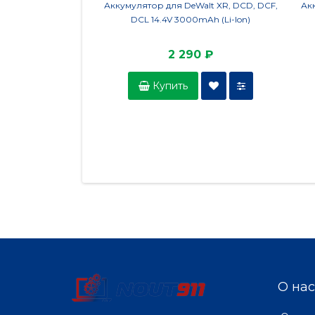
Аккумулятор для DeWalt XR, DCD, DCF,
Акк
DCL 14.4V 3000mAh (Li-Ion)
2 290 ₽
Купить
О нас