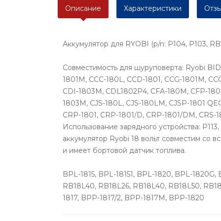
Описание
Характеристики
Отзы
Аккумулятор для RYOBI (p/n: P104, P103, RB1
Совместимость для шуруповерта: Ryobi BID
1801M, CCC-180L, CCD-1801, CCG-1801M, CC
CDI-1803M, CDL1802P4, CFA-180M, CFP-180
1803M, CJS-180L, CJS-180LM, CJSP-1801 
CRP-1801, CRP-1801/D, CRP-1801/DM, CRS-
Использование зарядного устройства: P113, P
аккумулятор Ryobi 18 вольт совместим со в
и имеет бортовой датчик топлива.
BPL-1815, BPL-18151, BPL-1820, BPL-1820G, B
RB18L40, RB18L26, RB18L40, RB18L50, RB18
1817, BPP-1817/2, BPP-1817M, BPP-1820