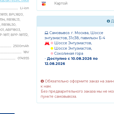
характеристики
Картой
Li-ion
18151, BPL1820,
P194, RB18L13,
Д
, RB18L50,
01, ABP1803,
Самовывоз. г. Москва, Шоссе
-1817, BPP-1817/2,
энтузиастов, 31с38, павильон Б-4
Шоссе Энтузиастов,
2500mAh
Шоссе Энтузиастов,
18V
Соколиная гора
074955
-
Доступно с 10.08.2026 по
12.08.2026
Обязательно оформите заказ на заи
к нам.
Без предварительного заказа мы не мо
пункте самовывоза.