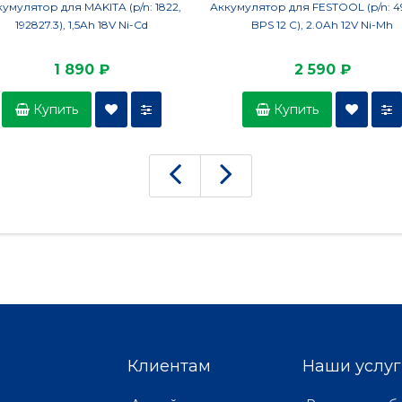
умулятор для MAKITA (p/n: 1822,
Аккумулятор для FESTOOL (p/n: 4
192827.3), 1,5Ah 18V Ni-Cd
BPS 12 C), 2.0Ah 12V Ni-Mh
1 890 ₽
2 590 ₽
Купить
Купить
Клиентам
Наши услуг