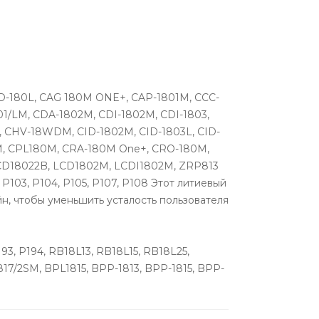
AD-180L, CAG 180M ONE+, CAP-1801M, CCC-
01/LM, CDA-1802M, CDI-1802M, CDI-1803,
 CHV-18WDM, CID-1802M, CID-1803L, CID-
M, CPL180M, CRA-180M One+, CRO-180M,
LCD18022B, LCD1802M, LCDI1802M, ZRP813
, P103, P104, P105, P107, P108 Этот литиевый
йн, чтобы уменьшить усталость пользователя
193, P194, RB18L13, RB18L15, RB18L25,
7/2SM, BPL1815, BPP-1813, BPP-1815, BPP-