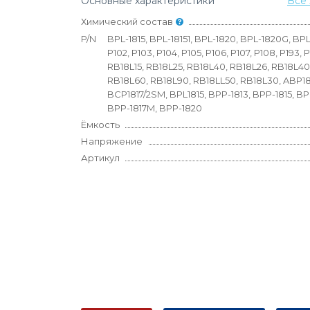
Основные характеристики
Все 
Химический состав
P/N
BPL-1815, BPL-18151, BPL-1820, BPL-1820G, BPL
P102, P103, P104, P105, P106, P107, P108, P193, 
RB18L15, RB18L25, RB18L40, RB18L26, RB18L40
RB18L60, RB18L90, RB18LL50, RB18L30, ABP18
BCP1817/2SM, BPL1815, BPP-1813, BPP-1815, BPP
BPP-1817M, BPP-1820
Ёмкость
Напряжение
Артикул