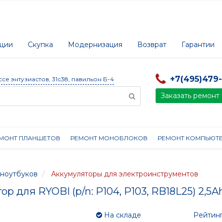
ции
Скупка
Модернизация
Возврат
Гарантии
+7(495)479
ссе энтузиастов, 31с38, павильон Б-4
Заказать ремонт
МОНТ ПЛАНШЕТОВ
РЕМОНТ МОНОБЛОКОВ
РЕМОНТ КОМПЬЮТ
ноутбуков
Аккумуляторы для электроинструментов
р для RYOBI (p/n: P104, P103, RB18L25) 2,5Ah
На складе
Рейтинг