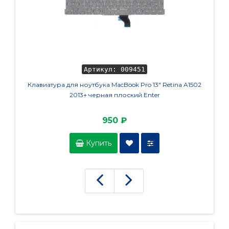
Артикул: 009451
Клавиатура для ноутбука MacBook Pro 13" Retina A1502
Клав
2013+ черная плоский Enter
A
950 ₽
Купить