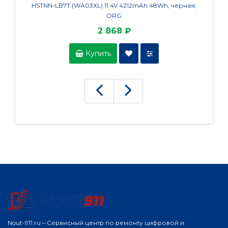
HSTNN-LB7T (WA03XL) 11.4V 4212mAh 48Wh, черная,
15ABA7,
ORG
2 868 ₽
Купить
Nout-911.ru – Сервисный центр по ремонту цифровой и