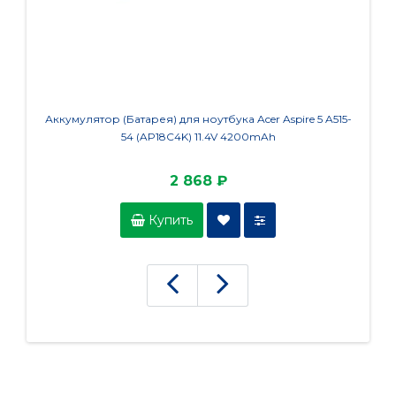
Аккумулятор (Батарея) для ноутбука Acer Aspire 5 A515-
Аккуму
54 (AP18C4K) 11.4V 4200mAh
2 868 ₽
Купить