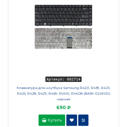
Артикул: 002714
Клавиатура для ноутбука Samsung R420, R418, R423,
Ма
R425, R428, R429, R469, RV410, RV408 (BA59-02490D)
черная
690 ₽
Купить