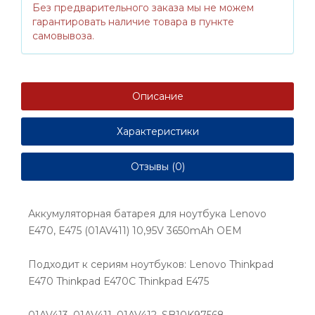
Без предварительного заказа мы не можем
гарантировать наличие товара в пункте
самовывоза.
Описание
Характеристики
Отзывы (0)
Аккумуляторная батарея для ноутбука Lenovo
E470, E475 (01AV411) 10,95V 3650mAh OEM
Подходит к сериям ноутбуков: Lenovo Thinkpad
E470 Thinkpad E470C Thinkpad E475
01AV413, 01AV411, 01AV412, SB10K97568,