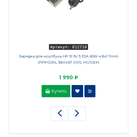
Артикул: 012718
Зарядка для ноутбука HP 19.5V 3.33A 65W 4.8x1.7mm
Клавиа
(PPP009L 380467-001), HC/OEM
1 990 ₽
Купить