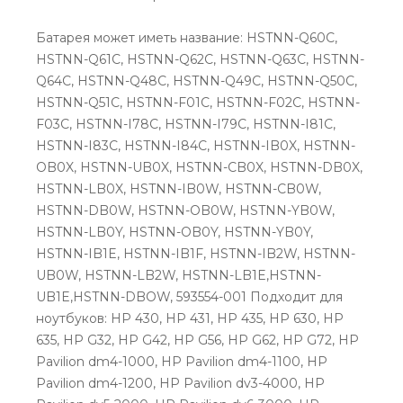
Батарея может иметь название: HSTNN-Q60C,
HSTNN-Q61C, HSTNN-Q62C, HSTNN-Q63C, HSTNN-
Q64C, HSTNN-Q48C, HSTNN-Q49C, HSTNN-Q50C,
HSTNN-Q51C, HSTNN-F01C, HSTNN-F02C, HSTNN-
F03C, HSTNN-I78C, HSTNN-I79C, HSTNN-I81C,
HSTNN-I83C, HSTNN-I84C, HSTNN-IB0X, HSTNN-
OB0X, HSTNN-UB0X, HSTNN-CB0X, HSTNN-DB0X,
HSTNN-LB0X, HSTNN-IB0W, HSTNN-CB0W,
HSTNN-DB0W, HSTNN-OB0W, HSTNN-YB0W,
HSTNN-LB0Y, HSTNN-OB0Y, HSTNN-YB0Y,
HSTNN-IB1E, HSTNN-IB1F, HSTNN-IB2W, HSTNN-
UB0W, HSTNN-LB2W, HSTNN-LB1E,HSTNN-
UB1E,HSTNN-DBOW, 593554-001 Подходит для
ноутбуков: HP 430, HP 431, HP 435, HP 630, HP
635, HP G32, HP G42, HP G56, HP G62, HP G72, HP
Pavilion dm4-1000, HP Pavilion dm4-1100, HP
Pavilion dm4-1200, HP Pavilion dv3-4000, HP