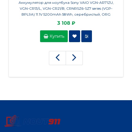
Аккумулятор для ноутбука Sony VAIO VGN-AR71ZU,
Аккумул
VGN-CR13/L, VGN-CR21/B, CRNRSZ6-SZ7 series (VGP-
MC506/
BPL9A) 11.1V 5200mAh 58Wh, серебристый, ORG
3 108 ₽
Купить