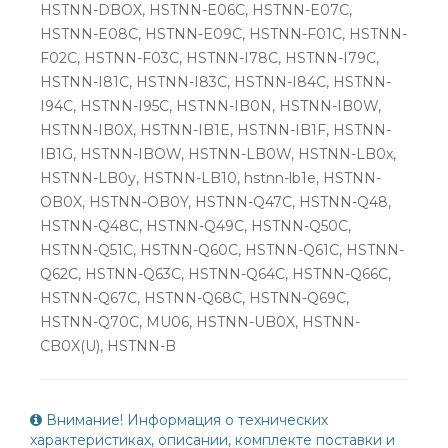
HSTNN-DBOX, HSTNN-E06C, HSTNN-E07C,
HSTNN-E08C, HSTNN-E09C, HSTNN-F01C, HSTNN-
F02C, HSTNN-F03C, HSTNN-I78C, HSTNN-I79C,
HSTNN-I81C, HSTNN-I83C, HSTNN-I84C, HSTNN-
I94C, HSTNN-I95C, HSTNN-IB0N, HSTNN-IB0W,
HSTNN-IB0X, HSTNN-IB1E, HSTNN-IB1F, HSTNN-
IB1G, HSTNN-IBOW, HSTNN-LB0W, HSTNN-LB0x,
HSTNN-LB0y, HSTNN-LB10, hstnn-lb1e, HSTNN-
OB0X, HSTNN-OB0Y, HSTNN-Q47C, HSTNN-Q48,
HSTNN-Q48C, HSTNN-Q49C, HSTNN-Q50C,
HSTNN-Q51C, HSTNN-Q60C, HSTNN-Q61C, HSTNN-
Q62C, HSTNN-Q63C, HSTNN-Q64C, HSTNN-Q66C,
HSTNN-Q67C, HSTNN-Q68C, HSTNN-Q69C,
HSTNN-Q70C, MU06, HSTNN-UB0X, HSTNN-
CB0X(U), HSTNN-B
Внимание! Информация о технических
характеристиках, описании, комплекте поставки и