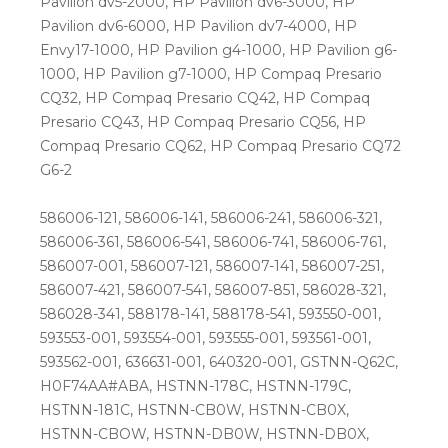
Pavilion dv5-2000, HP Pavilion dv6-3000, HP
Pavilion dv6-6000, HP Pavilion dv7-4000, HP
Envy17-1000, HP Pavilion g4-1000, HP Pavilion g6-
1000, HP Pavilion g7-1000, HP Compaq Presario
CQ32, HP Compaq Presario CQ42, HP Compaq
Presario CQ43, HP Compaq Presario CQ56, HP
Compaq Presario CQ62, HP Compaq Presario CQ72
G6-2
586006-121, 586006-141, 586006-241, 586006-321,
586006-361, 586006-541, 586006-741, 586006-761,
586007-001, 586007-121, 586007-141, 586007-251,
586007-421, 586007-541, 586007-851, 586028-321,
586028-341, 588178-141, 588178-541, 593550-001,
593553-001, 593554-001, 593555-001, 593561-001,
593562-001, 636631-001, 640320-001, GSTNN-Q62C,
H0F74AA#ABA, HSTNN-178C, HSTNN-179C,
HSTNN-181C, HSTNN-CB0W, HSTNN-CB0X,
HSTNN-CBOW, HSTNN-DB0W, HSTNN-DB0X,