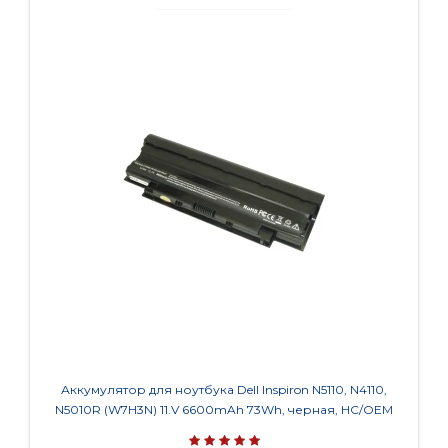
Аккумулятор для ноутбука Dell Inspiron N5110, N4110,
Акку
N5010R (W7H3N) 11.V 6600mAh 73Wh, черная, HC/OEM
(AS