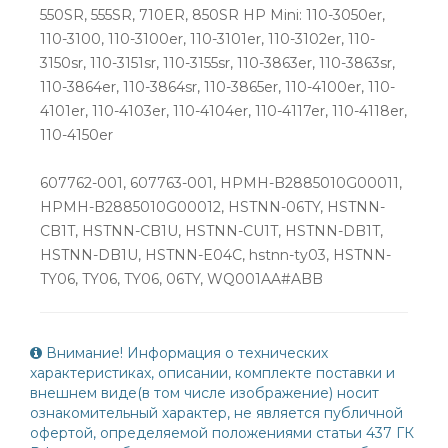
550SR, 555SR, 710ER, 850SR HP Mini: 110-3050er,
110-3100, 110-3100er, 110-3101er, 110-3102er, 110-
3150sr, 110-3151sr, 110-3155sr, 110-3863er, 110-3863sr,
110-3864er, 110-3864sr, 110-3865er, 110-4100er, 110-
4101er, 110-4103er, 110-4104er, 110-4117er, 110-4118er,
110-4150er
607762-001, 607763-001, HPMH-B2885010G00011,
HPMH-B2885010G00012, HSTNN-06TY, HSTNN-
CB1T, HSTNN-CB1U, HSTNN-CU1T, HSTNN-DB1T,
HSTNN-DB1U, HSTNN-E04C, hstnn-ty03, HSTNN-
TY06, TY06, TY06, 06TY, WQ001AA#ABB
Внимание! Информация о технических
характеристиках, описании, комплекте поставки и
внешнем виде(в том числе изображение) носит
ознакомительный характер, не является публичной
офертой, определяемой положениями статьи 437 ГК