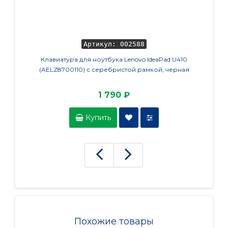
Артикул: 002588
Клавиатура для ноутбука Lenovo IdeaPad U410
Кулер 
(AELZ8700110) с серебристой рамкой, черная
R
1 790 ₽
Купить
Похожие товары