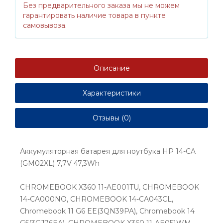
Без предварительного заказа мы не можем
гарантировать наличие товара в пункте
самовывоза.
Описание
Характеристики
Отзывы (0)
Аккумуляторная батарея для ноутбука HP 14-CA
(GM02XL) 7,7V 47,3Wh
CHROMEBOOK X360 11-AE001TU, CHROMEBOOK
14-CA000NO, CHROMEBOOK 14-CA043CL,
Chromebook 11 G6 EE(3QN39PA), Chromebook 14
G5(3GJ76EA), CHROMEBOOK X360 11-AE051WM,