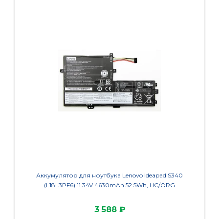
Аккумулятор для ноутбука Lenovo Ideapad S340
Аккуму
(L18L3PF6) 11.34V 4630mAh 52.5Wh, HC/ORG
S505
3 588 ₽