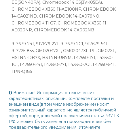
EE(3QN40PA), Chromebook 14 G5(3VK05EA),
CHROMEBOOK X360 11-AE100NF, CHROMEBOOK
14-CA021ND, CHROMEBOOK 14-CA079NO,
CHROMEBOOK 11 G7, CHROMEBOOK X360 11-
AE020NR, CHROMEBOOK 14-CA002NB
917679-241, 917679-271, 917679-2C1, 917679-541,
917725-855, GM02047XL, GM02047XL-PL, GM02XL,
HSTNN-DB7X, HSTNN-UB7M, L42550-171, L42550-
1C1, L42550-241, L42550-271, L42550-2C1, L42550-541,
TPN-Q185
Внимание! Информация о технических
характеристиках, описании, комплекте поставки и
внешнем виде(в том числе изображение) носит
ознакомительный характер, не является публичной
офертой, определяемой положениями статьи 437 ГК
РФ и может быть изменена производителем без
предварительного уведомления. Уточняйте