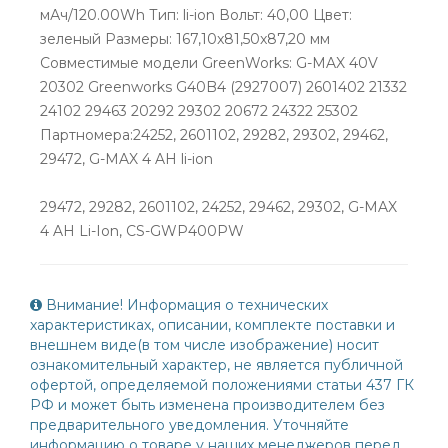
мАч/120.00Wh Тип: li-ion Вольт: 40,00 Цвет:
зеленый Размеры: 167,10x81,50x87,20 мм
Совместимые модели GreenWorks: G-MAX 40V
20302 Greenworks G40B4 (2927007) 2601402 21332
24102 29463 20292 29302 20672 24322 25302
Партномера:24252, 2601102, 29282, 29302, 29462,
29472, G-MAX 4 AH li-ion
29472, 29282, 2601102, 24252, 29462, 29302, G-MAX
4 AH Li-Ion, CS-GWP400PW
Внимание! Информация о технических
характеристиках, описании, комплекте поставки и
внешнем виде(в том числе изображение) носит
ознакомительный характер, не является публичной
офертой, определяемой положениями статьи 437 ГК
РФ и может быть изменена производителем без
предварительного уведомления. Уточняйте
информацию о товаре у наших менеджеров перед