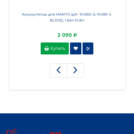
Аккумулятор для MAKITA (p/n: 194550-6, 194551-4,
Акку
BL1013), 1.5Ah 10,8V
2 090 ₽
Купить