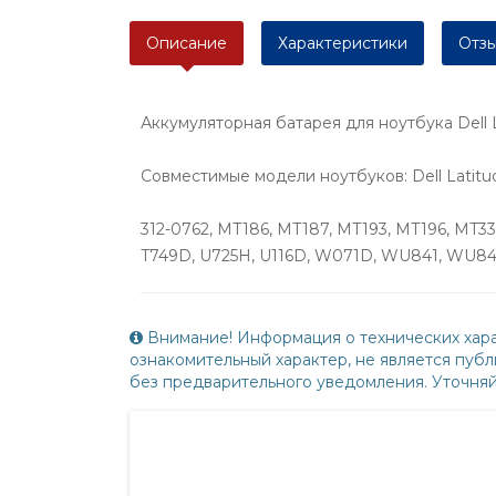
Описание
Характеристики
Отзы
Аккумуляторная батарея для ноутбука Dell 
Совместимые модели ноутбуков: Dell Latitu
312-0762, MT186, MT187, MT193, MT196, MT
T749D, U725H, U116D, W071D, WU841, WU84
Внимание! Информация о технических хара
ознакомительный характер, не является пу
без предварительного уведомления. Уточня