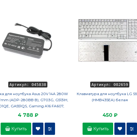
Артикул: 045838
Артикул: 002659
ка для ноутбука Asus 20V 14A 280W
Клавиатура для ноутбука LG S
7mm (ADP-280BB B), G703G, G513IH,
(HMB435EA) белая
1QE, GA551QS, Gaming A16 FA607,
OEM
4 788 ₽
450 ₽
Купить
Купить