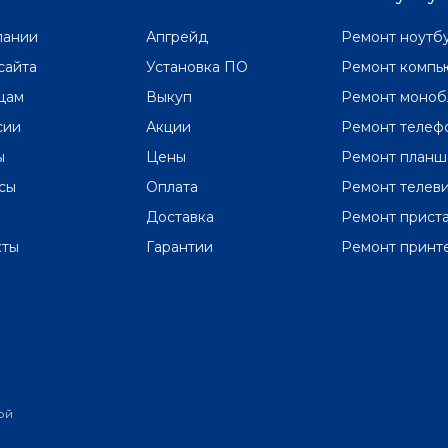
пании
Апгрейд
Ремонт ноутб
сайта
Установка ПО
Ремонт компь
цам
Выкуп
Ремонт моноб
сии
Акции
Ремонт телеф
ы
Цены
Ремонт планш
сы
Оплата
Ремонт телев
Доставка
Ремонт прист
кты
Гарантии
Ремонт принт
ой