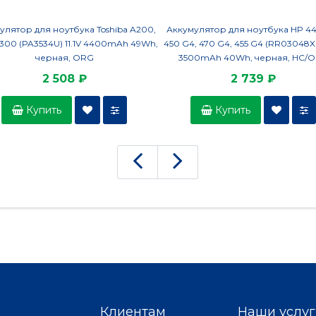
улятор для ноутбука Toshiba A200,
Аккумулятор для ноутбука HP 44
A300 (PA3534U) 11.1V 4400mAh 49Wh,
450 G4, 470 G4, 455 G4 (RR03048XL
черная, ORG
3500mAh 40Wh, черная, HC/
2 508 ₽
2 739 ₽
Купить
Купить
Клиентам
Наши услуг