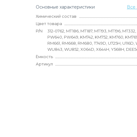
Основные характеристики
Все 
Химический состав
Цвет товара
P/N
312-0762, MT186, MT187, MT193, MT196, MT332
PW640, PW649, KM742, KM752, KM760, KM769
RM661, RM668, RM680, T749D, U725H, U116D,
WU843, WU852, X064D, X644H, Y568H, DEE5
Ёмкость
Артикул