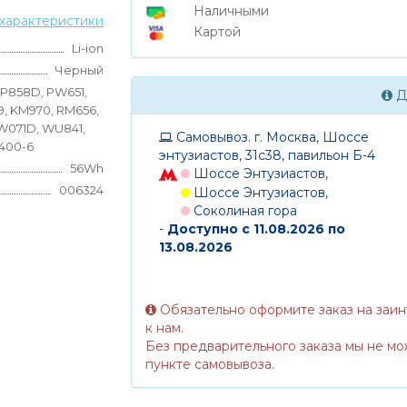
Наличными
характеристики
Картой
Li-ion
Черный
, P858D, PW651,
Д
, KM970, RM656,
 W071D, WU841,
Самовывоз. г. Москва, Шоссе
400-6
энтузиастов, 31с38, павильон Б-4
56Wh
Шоссе Энтузиастов,
006324
Шоссе Энтузиастов,
Соколиная гора
-
Доступно с 11.08.2026 по
13.08.2026
Обязательно оформите заказ на заи
к нам.
Без предварительного заказа мы не мо
пункте самовывоза.