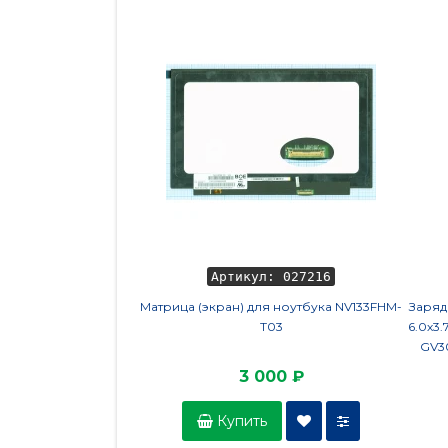
Артикул: 027216
Матрица (экран) для ноутбука NV133FHM-
Заряд
T03
6.0х3.
GV30
3 000 ₽
Купить