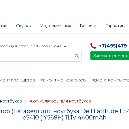
ции
Скупка
Модернизация
Возврат
Гарантии
+7(495)479
ссе энтузиастов, 31с38, павильон Б-4
Заказать ремонт
МОНТ ПЛАНШЕТОВ
РЕМОНТ МОНОБЛОКОВ
РЕМОНТ КОМПЬЮТ
ноутбуков
Аккумуляторы для ноутбуков
ор (Батарея) для ноутбука Dell Latitude E
e5410 ( Y568H) 11.1V 4400mAh