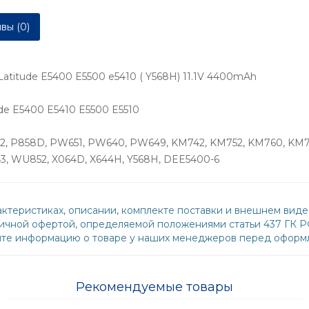
вы (0)
Latitude E5400 E5500 e5410 ( Y568H) 11.1V 4400mAh
de E5400 E5410 E5500 E5510
332, P858D, PW651, PW640, PW649, KM742, KM752, KM760, KM
3, WU852, X064D, X644H, Y568H, DEE5400-6
ктеристиках, описании, комплекте поставки и внешнем виде
бличной офертой, определяемой положениями статьи 437 ГК 
йте информацию о товаре у наших менеджеров перед оформл
Рекомендуемые товары