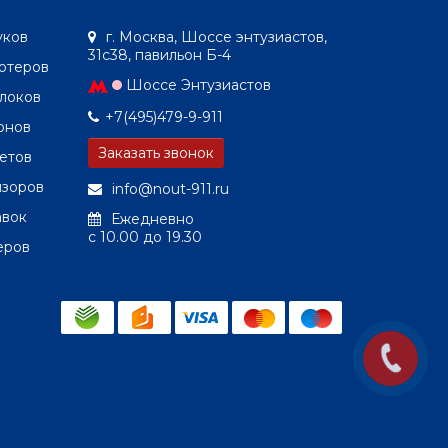
уков
г. Москва, Шоссе энтузиастов,
31с38, павильон Б-4
ютеров
Шоссе Энтузиастов
локов
+7(495)479-9-911
онов
Заказать звонок
етов
изоров
info@nout-911.ru
авок
Ежедневно
c 10.00 до 19.30
еров