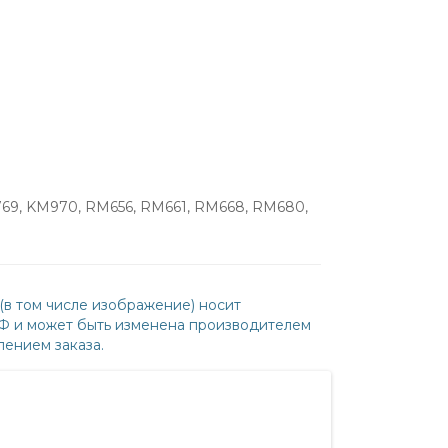
769, KM970, RM656, RM661, RM668, RM680,
(в том числе изображение) носит
РФ и может быть изменена производителем
ением заказа.