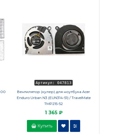
Артикул: 047813
Артикул
900
Вентилятор (кулер) для ноутбука Acer
Зарядка для ноутбук
Enduro Urban N3 (EUN314-51) / TravelMate
4.0x1.35mm (AS451904
TMP215-52
X200, D553, F200,
квадратный 
1 365 ₽
1 9
Купить
Купить