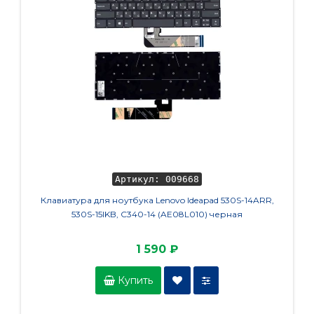
Артикул: 009668
Клавиатура для ноутбука Lenovo Ideapad 530S-14ARR,
Кулер
530S-15IKB, C340-14 (AE08L010) черная
1 590 ₽
Купить