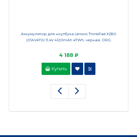
Аккумулятор для ноутбука Lenovo ThinkPad X280
Аккум
(01AV470) 11,4V 4120mAh 47Wh, черная, ORG
X50
4 188 ₽
Купить