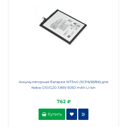
Аккумуляторная батарея WT340 (1ICP6/65/86) для
Аккум
Nokia G10/G20 3.85V 5050 mAh Li-Ion
762 ₽
Купить