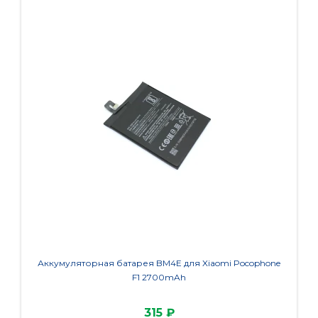
Аккумуляторная батарея BM4E для Xiaomi Pocophone
А
F1 2700mAh
61
315 ₽