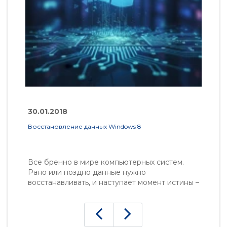
30.01.2018
3
Восстановление данных Windows 8
Ка
на
Все бренно в мире компьютерных систем.
В
Рано или поздно данные нужно
Я
восстанавливать, и наступает момент истины –
п
мы узнаем, что есть что. И Windows 8,
с
которую ругали все, кому ни лень – меню
д
Пуск нет, плиточный интерфейс на больших
о
мониторах неудобен..
он