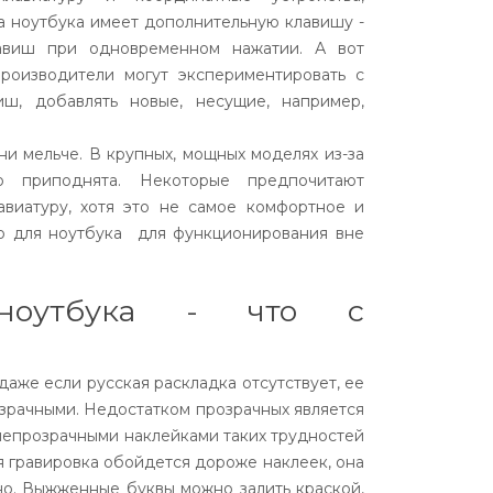
а ноутбука имеет дополнительную клавишу -
лавиш при одновременном нажатии. А вот
роизводители могут экспериментировать с
иш, добавлять новые, несущие, например,
ни мельче. В крупных, мощных моделях из-за
о приподнята. Некоторые предпочитают
авиатуру, хотя это не самое комфортное и
во для ноутбука для функционирования вне
 ноутбука - что с
даже если русская раскладка отсутствует, ее
зрачными. Недостатком прозрачных является
непрозрачными наклейками таких трудностей
ая гравировка обойдется дороже наклеек, она
дно. Выжженные буквы можно залить краской,