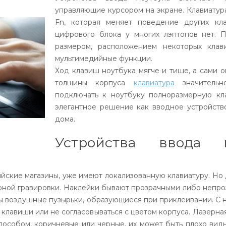
управляющие курсором на экране. Клавиатур
Fn, которая меняет поведение других к
цифрового блока у многих
лэптопов
нет. П
размером, расположением некоторых клав
мультимедийные функции.
Ход клавиш ноутбука мягче и тише, а сами о
толщины корпуса
клавиатура
значительн
подключать к ноутбуку полноразмерную кл
элегантное решение как вводное устройст
дома.
Устройства ввода
йские магазины, уже имеют локализованную клавиатуру. Но 
рной гравировки. Наклейки бывают прозрачными либо непро
ны воздушные пузырьки, образующиеся при приклеивании. С 
 клавиши или не согласовываться с цветом корпуса. Лазерн
способом, коричневые или черные, их может быть плохо ви