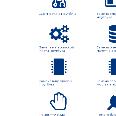
Диагностика ноутбука
Замена акк
ноутбука
Замена материнской
Замена оп
платы ноутбука
памяти на 
Замена видеокарты
Замена се
ноутбука
моста на н
Ремонт тачпада
Ремонт бло