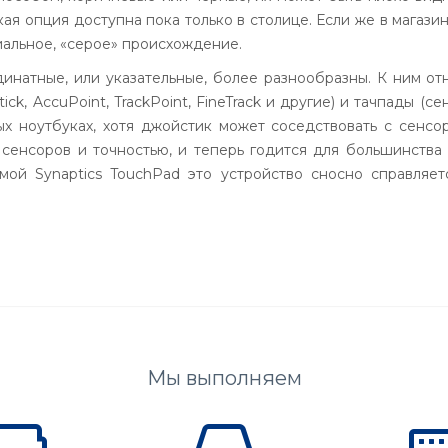
кая опция доступна пока только в столице. Если же в магаз
иальное, «серое» происхождение.
рдинатные, или указательные, более разнообразны. К ним о
tick
,
AccuPoint
,
TrackPoint
,
FineTrack
и другие) и
тачпады
(сен
ых ноутбуках, хотя джойстик может соседствовать с сенсо
 сенсоров и точностью, и теперь годится для большинства 
аммой
Synaptics
TouchPad
это устройство сносно справляе
Мы выполняем