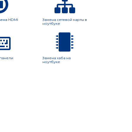
ъема HDMI
Замена сетевой карты в
ноутбуке
-панели
Замена хаба на
ноутбуке