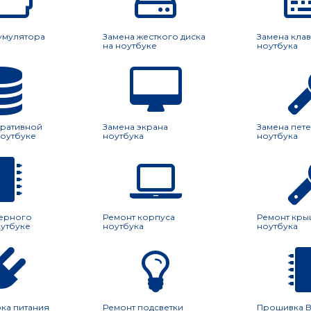
умулятора
Замена жесткого диска
Замена кла
на ноутбуке
ноутбука
еративной
Замена экрана
Замена пете
ноутбуке
ноутбука
ноутбука
верного
Ремонт корпуса
Ремонт кры
оутбуке
ноутбука
ноутбука
ка питания
Ремонт подсветки
Прошивка B