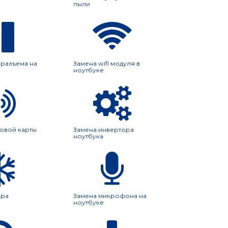
пыли
 разъема на
Замена wifi модуля в
ноутбуке
ковой карты
Замена инвертора
ноутбука
ера
Замена микрофона на
ноутбуке