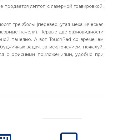
ине продается
лэптоп
с лазерной гравировкой,
тносят
трекболы
(перевернутая механическая
сорные панели). Первые две разновидности
рной панелью. А вот
TouchPad
со временем
будничных задач, за исключением, пожалуй,
тся с офисными приложениями, удобно при