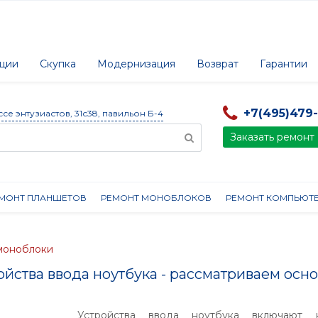
ции
Скупка
Модернизация
Возврат
Гарантии
+7(495)479
ссе энтузиастов, 31с38, павильон Б-4
Заказать ремонт
МОНТ ПЛАНШЕТОВ
РЕМОНТ МОНОБЛОКОВ
РЕМОНТ КОМПЬЮТ
 моноблоки
ойства ввода ноутбука - рассматриваем осн
Устройства ввода ноутбука включают к