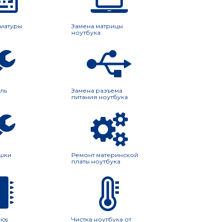
виатуры
Замена матрицы
ноутбука
ль
Замена разъема
питания ноутбука
шки
Ремонт материнской
платы ноутбука
ios
Чистка ноутбука от