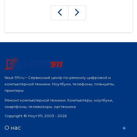
потеря данных. Возникает вопрос, как
с
восстановить данные на айфоне? Можно ли
о
провести да..
и
Nout-911.ru – Сервисный центр по ремонту цифровой и
компьютерной техники: Ноутбуки, телефоны, планшеты,
принтеры
Ремонт компьютерной техники: Компьютеры, ноутбуки,
смартфоны, телевизоры, оргтехника
Copyright © Ноут 911, 2003 - 2026
О нас