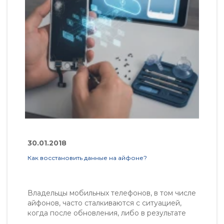
30.01.2018
3
Как восстановить данные на айфоне?
Ка
и
Владельцы мобильных телефонов, в том числе
С
айфонов, часто сталкиваются с ситуацией,
и
когда после обновления, либо в результате
и
некорректного выключения происходит
п