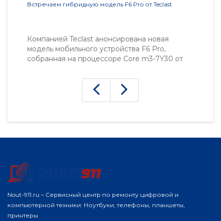
Встречаем гибридную модель F6 Pro от Teclast
Но
Компанией Teclast анонсирована новая
П
модель мобильного устройства F6 Pro,
и
собранная на процессоре Core m3-7Y30 от
к
Intel. Изделие совмещает в
ф
одном корпусе возможности и планшета, и
"S
ноутбучного устройства. Данный лэптоп уже
доступен для..
Nout-911.ru – Сервисный центр по ремонту цифровой и
компьютерной техники: Ноутбуки, телефоны, планшеты,
принтеры