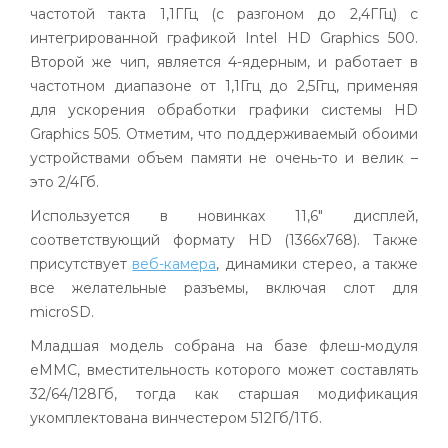
частотой такта 1,1ГГц (с разгоном до 2,4ГГц) с
интегрированной графикой Intel HD Graphics 500.
Второй же чип, является 4-ядерным, и работает в
частотном диапазоне от 1,1Ггц до 2,5Ггц, применяя
для ускорения обработки графики системы HD
Graphics 505. Отметим, что поддерживаемый обоими
устройствами объем памяти не очень-то и велик –
это 2/4Гб.
Используется в новинках 11,6" дисплей,
соответствующий формату HD (1366х768). Также
присутствует
веб-камера
, динамики стерео, а также
все желательные разъемы, включая слот для
microSD.
Младшая модель собрана на базе флеш-модуля
eMMC, вместительность которого может составлять
32/64/128Гб, тогда как старшая модификация
укомплектована винчестером 512Гб/1Тб.