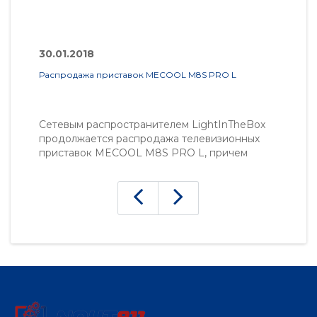
30.01.2018
1
Распродажа приставок MECOOL M8S PRO L
Пр
Сетевым распространителем LightInTheBox
К
продолжается распродажа телевизионных
м
приставок MECOOL M8S PRO L, причем
L
приобрести принадлежность для
м
воспроизведения 4К-видео вы сможете со
с
значительной скидкой. Рекомендуем
2
воспользоваться выгодным предложен..
бу