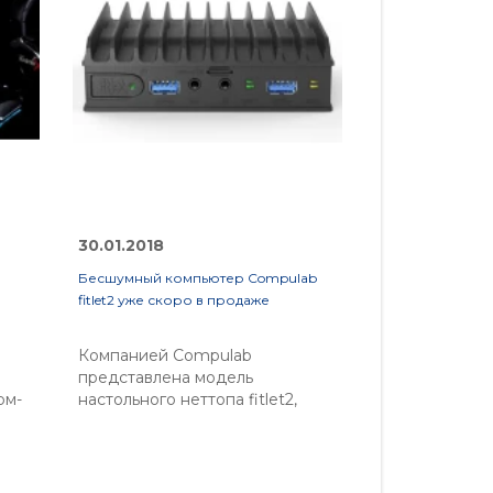
30.01.2018
30.01.2018
Бесшумный компьютер Compulab
Ожидаем недор
fitlet2 уже скоро в продаже
Apple
Компанией Compulab
Компанией Ap
представлена модель
планы выпуск
рм-
настольного неттопа fitlet2,
относящихся 
на
выполненная в мини-корпусе с
доступных, н
безвентиляторной системой
планшетных у
охлаждения. Устройство
частности, у
щает
выделяется бесшумной
году нас ожи