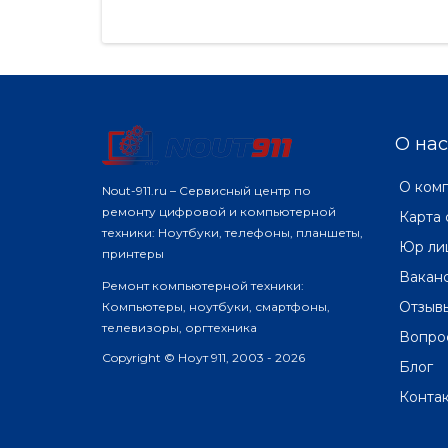
платформе Kaby Lake, и
плат
использует экран высокого
Для 
разрешения 3K2K. И..
спра
О нас
О ком
Nout-911.ru – Сервисный центр по
ремонту цифровой и компьютерной
Карта 
техники: Ноутбуки, телефоны, планшеты,
Юр ли
принтеры
Вакан
Ремонт компьютерной техники:
Отзыв
Компьютеры, ноутбуки, смартфоны,
телевизоры, оргтехника
Вопро
Copyright © Ноут 911, 2003 - 2026
Блог
Конта