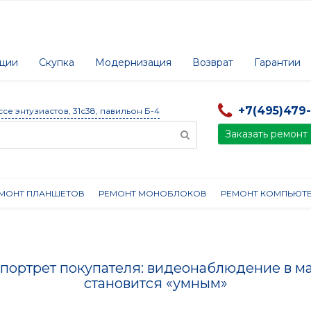
ции
Скупка
Модернизация
Возврат
Гарантии
+7(495)479
ссе энтузиастов, 31с38, павильон Б-4
Заказать ремонт
МОНТ ПЛАНШЕТОВ
РЕМОНТ МОНОБЛОКОВ
РЕМОНТ КОМПЬЮТ
портрет покупателя: видеонаблюдение в м
становится «умным»