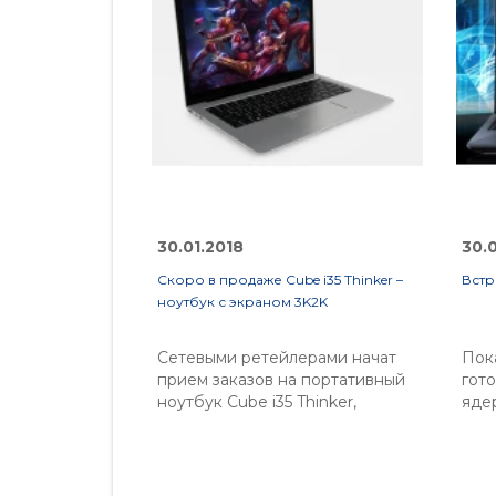
30.01.2018
30.
Скоро в продаже Cube i35 Thinker –
Встр
ноутбук с экраном 3K2K
Сетевыми ретейлерами начат
Пок
прием заказов на портативный
гото
ноутбук Cube i35 Thinker,
яде
презентация которой
про
состоялась в начале года. Это
ноу
устройство собрано на
про
популярной интеловской
еще