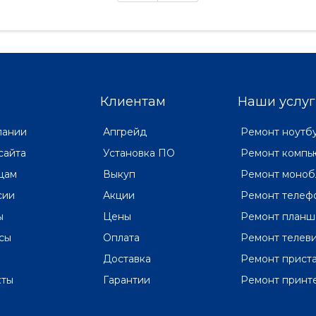
формах Kaby Lake (Refresh).
весьма интересный подход 
того, чтобы лэптопы могли
использованию графически
вится с обработкой гра..
подсистем. Традицио..
Клиентам
Наши услуг
пании
Апгрейд
Ремонт ноутб
сайта
Установка ПО
Ремонт компь
цам
Выкуп
Ремонт моноб
сии
Акции
Ремонт телеф
ы
Цены
Ремонт планш
сы
Оплата
Ремонт телев
Доставка
Ремонт прист
кты
Гарантии
Ремонт принт