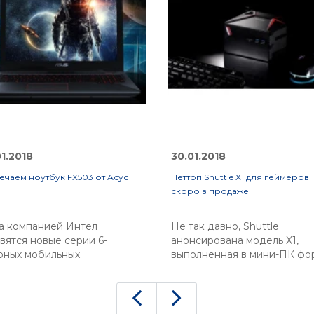
01.2018
30.01.2018
ечаем ноутбук FX503 от Асус
Неттоп Shuttle X1 для геймеров
скоро в продаже
а компанией Интел
Не так давно, Shuttle
вятся новые серии 6-
анонсирована модель X1,
рных мобильных
выполненная в мини-ПК фо
цессоров, производители
факторе, ориентированная 
тбучных устройств
использование геймерами.
должают использовать все
Данная модель является
 популярные чипы на
экспериментальной, и обе