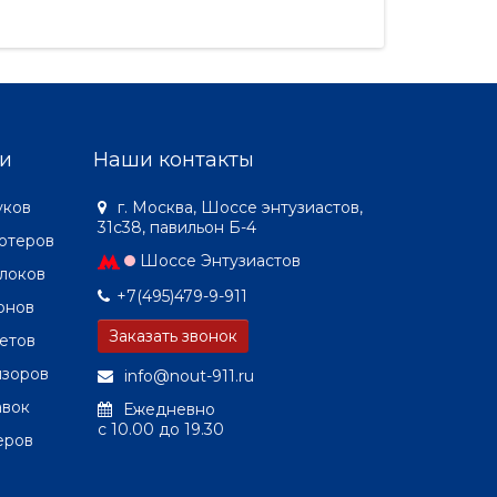
к
работой, поскольку функции
вариант 9,7"-
х
охлаждения выполняют ребра
этом сообщен
охлаждения в верхней части ко..
DigiTimes, об
и
Наши контакты
уков
г. Москва, Шоссе энтузиастов,
31с38, павильон Б-4
ютеров
Шоссе Энтузиастов
локов
+7(495)479-9-911
онов
Заказать звонок
етов
изоров
info@nout-911.ru
авок
Ежедневно
c 10.00 до 19.30
еров