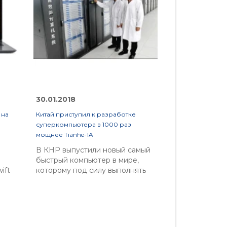
30.01.2018
30.01.2018
 на
Китай приступил к разработке
Встречаем дву
суперкомпьютера в 1000 раз
от ZTE
мощнее Tianhe-1A
В КНР выпустили новый самый
Компанией ZT
быстрый компьютер в мире,
концепт
ift
которому под силу выполнять
необычного с
от
33,9 квадриллиона операций в
ожидается, м
,
секунду. Таких показателей
будет оснаще
еще не достиг не один другой
дисплеями, и,
е
компьютер в мире.
фактор гориз
Суперкомпьютер Tianhe-2
раскладушки,