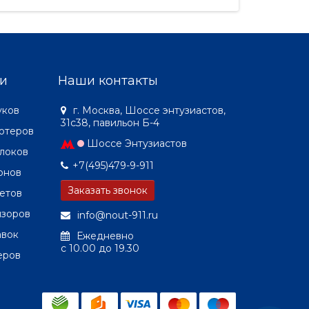
будет представлен всему миру
удобной для 
на выставке ..
различным му
контентом. Ос
и
Наши контакты
уков
г. Москва, Шоссе энтузиастов,
31с38, павильон Б-4
ютеров
Шоссе Энтузиастов
локов
+7(495)479-9-911
онов
Заказать звонок
етов
изоров
info@nout-911.ru
авок
Ежедневно
c 10.00 до 19.30
еров