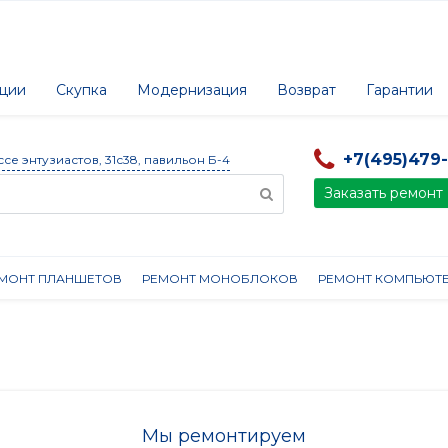
ции
Скупка
Модернизация
Возврат
Гарантии
+7(495)479
ссе энтузиастов, 31с38, павильон Б-4
Заказать ремонт
МОНТ ПЛАНШЕТОВ
РЕМОНТ МОНОБЛОКОВ
РЕМОНТ КОМПЬЮТ
Мы ремонтируем