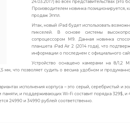
24.03.2017) во всех представительствах (это б
Производителем новинка позиционируется, к
продаж Эппл.
Итак, новый iPad будет использовать возмож
пикселей. В основе системы высокопр
сопроцессором М9. Данная новинка спосо
планшета iPad Air 2 (2014 года), что подтве
информации о последнем с официального сай
Устройство оснащено камерами на 8/1,2 М
5 мм, что позволяет судить о весьма удобном и продуманно
вариантах исполнения корпуса – это серый, серебристый и 
и памяти, и поддерживающих Wi-Fi составит порядка 329$, и
ется 24990 и 34990 рублей соответственно.