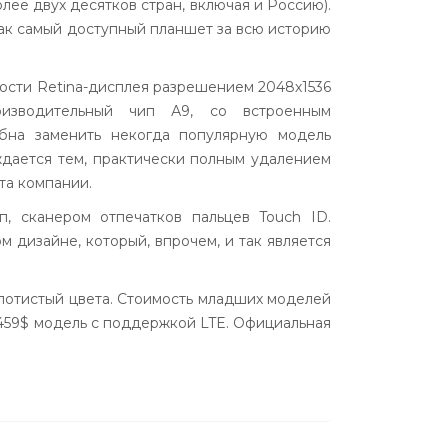
олее двух десятков стран, включая и Россию).
ак самый доступный планшет за всю историю
ности Retina-дисплея разрешением 2048х1536
оизводительный чип А9, со встроенным
бна заменить некогда популярную модель
рждается тем, практически полным удалением
та компании.
п, сканером отпечатков пальцев Touch ID.
м дизайне, который, впрочем, и так является
золотистый цвета. Стоимость младших моделей
 459$ модель с поддержкой LTE. Официальная