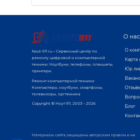
создание линейки ПК, имеющих
пр..
постоянное подключение к
сети (с..
О нас
О ком
Nout-911.ru – Сервисный центр по
ремонту цифровой и компьютерной
Карта 
техники: Ноутбуки, телефоны, планшеты,
Юр ли
принтеры
Вакан
Ремонт компьютерной техники:
Отзыв
Компьютеры, ноутбуки, смартфоны,
телевизоры, оргтехника
Вопро
Copyright © Ноут 911, 2003 - 2026
Блог
Конта
Материалы сайта защищены авторским правом и не