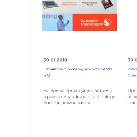
30.01.2018
30.
Объявлено о сотрудничестве AMD
West
и QT
Gree
Во время проходящей встречи
Про
в рамках Snapdragon Technology
элек
Summit, компаниями
нек
Qualcomm Technologies и AMD
асс
было объявлено о
пер
сотрудничестве в
дис
производстве мобильных
ряд 
платформ. Подразумевается
обл