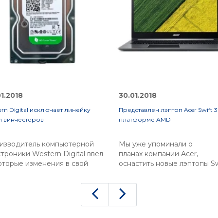
01.2018
30.01.2018
ern Digital исключает линейку
Представлен лэптоп Acer Swift 3
n винчестеров
платформе AMD
изводитель компьютерной
Мы уже упоминали о
троники Western Digital ввел
планах компании Acer,
оторые изменения в свой
оснастить новые лэптопы Sw
ортимент. Компания
3 производительным чипом 
еместила линейку жестких
AMD. Как и предполагалось
ков Green в модельный
использованы процессоры
Blue, отметив, что это
поколения Raven Ridge. Дв
егчит покупателям выбор
новых модификации дают