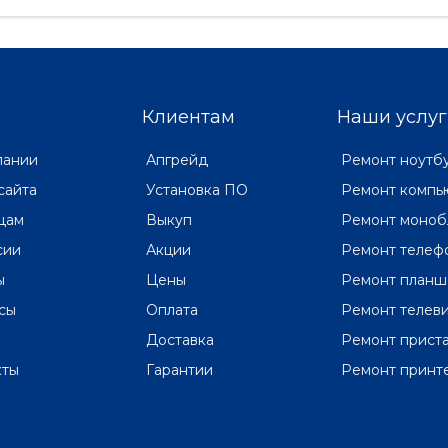
возможность выбора между
процессоро..
Клиентам
Наши услуг
пании
Апгрейд
Ремонт ноутб
сайта
Установка ПО
Ремонт компь
цам
Выкуп
Ремонт моноб
сии
Акции
Ремонт телеф
ы
Цены
Ремонт планш
сы
Оплата
Ремонт телев
Доставка
Ремонт прист
кты
Гарантии
Ремонт принт